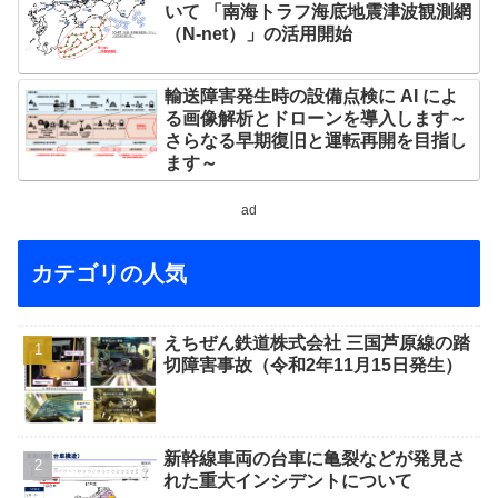
いて 「南海トラフ海底地震津波観測網
（N-net）」の活用開始
輸送障害発生時の設備点検に AI によ
る画像解析とドローンを導入します～
さらなる早期復旧と運転再開を目指し
ます～
ad
カテゴリの人気
えちぜん鉄道株式会社 三国芦原線の踏
切障害事故（令和2年11月15日発生）
新幹線車両の台車に亀裂などが発見さ
れた重大インシデントについて