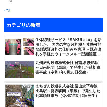
31
« 7月
カテゴリの新着
生体認証サービス「SAKULaLa」を活
用した、 国内の主な改札機と連携可能
な顔認証改札の仕組みを実現 ～既存改
札を手軽にウォークスルー型顔認証改
札へ ～
九州旅客鉄道株式会社 日南線 飫肥駅
～日南駅間（単線）で発生した踏切障
害事故（令和7年6月26日発生）
えちぜん鉄道株式会社 勝山永平寺線
比島駅～発坂駅間（単線）で発生した
列車脱線事故（令和7年3月2日発生）