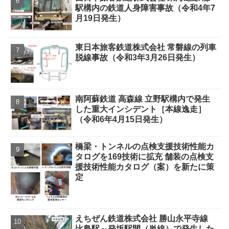
駅構内の鉄道人身障害事故（令和4年7
月19日発生）
東日本旅客鉄道株式会社 常磐線の列車
脱線事故（令和3年3月26日発生）
南阿蘇鉄道 高森線 立野駅構内で発生
した重大インシデント［本線逸走］
（令和6年4月15日発生）
橋梁・トンネルの点検支援技術性能カ
タログを169技術に拡充 舗装の点検支
援技術性能カタログ（案）を新たに策
定
えちぜん鉄道株式会社 勝山永平寺線
比島駅～発坂駅間（単線）で発生した