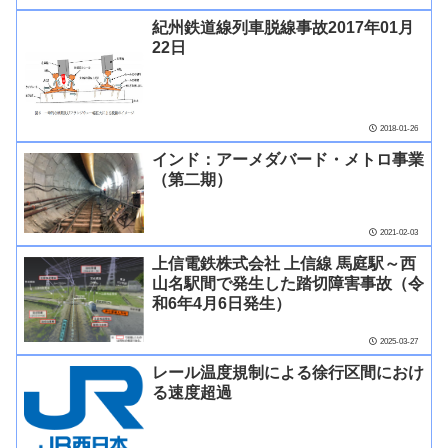
紀州鉄道線列車脱線事故2017年01月
22日
2018-01-26
インド：アーメダバード・メトロ事業
（第二期）
2021-02-03
上信電鉄株式会社 上信線 馬庭駅～西
山名駅間で発生した踏切障害事故（令
和6年4月6日発生）
2025-03-27
レール温度規制による徐行区間におけ
る速度超過