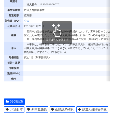
事業者
（法人番号 1120001059675）
事故等種類
鉄道人身障害事故
都道府県
広島県
報告書（PDF）
公表
公表年月日
2018年01月25日
西日本旅客鉄道株式会社の山陽線糸崎駅構内において、工事を行っていた作業員
概要
認めたため確認したところ、列車見張員が線路上に倒れているのを発見した。
一方、同列車の運転士は、同駅を速度約68km/hで定刻（1時46分）に通
スクロールできます
本事故は、碍子取替工事に就いていた列車見張員が、線路閉鎖が行われてい
原因
列車見張員が隣接線路に近づき過ぎた位置で立哨していたことについては、同
由を明らかにすることはできなかった。
死傷者数
死亡1名（列車見張員）
勧告・意見
情報提供
動画(WMV)
備考
0908鉄道
JR西日本
列車見張員
山陽線糸崎駅
鉄道人身障害事故