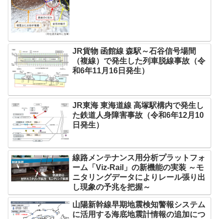
JR貨物 函館線 森駅～石谷信号場間
（複線）で発生した列車脱線事故（令
和6年11月16日発生）
JR東海 東海道線 高塚駅構内で発生し
た鉄道人身障害事故（令和6年12月10
日発生）
線路メンテナンス用分析プラットフォ
ーム「Viz-Rail」の新機能の実装 ～モ
ニタリングデータによりレール張り出
し現象の予兆を把握～
山陽新幹線早期地震検知警報システム
に活用する海底地震計情報の追加につ