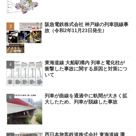
阪急電鉄株式会社 神戸線の列車脱線事
故（令和2年11月23日発生）
東海道線 大船駅構内 列車と電化柱が
衝撃した事故に関する原因と対策につ
いて
列車が曲線を通過中に軌間が大きく拡
大したため、列車が脱線した事故
西日本旅客鉄道株式会社 東海道線 灘