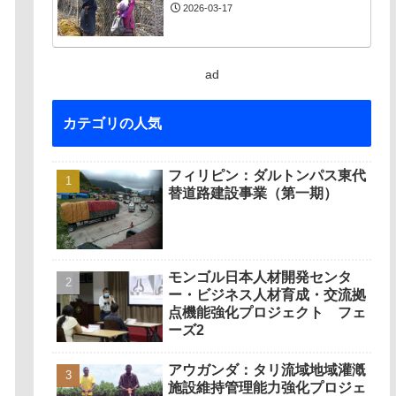
2026-03-17
ad
カテゴリの人気
フィリピン：ダルトンパス東代
替道路建設事業（第一期）
モンゴル日本人材開発センタ
ー・ビジネス人材育成・交流拠
点機能強化プロジェクト フェ
ーズ2
アウガンダ：タリ流域地域灌漑
施設維持管理能力強化プロジェ