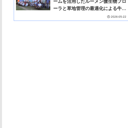
ームを活用したルーメン微生物フロ
ーラと草地管理の最適化による牛肉
バリューチェーン創出プロジェクト
2026-05-22