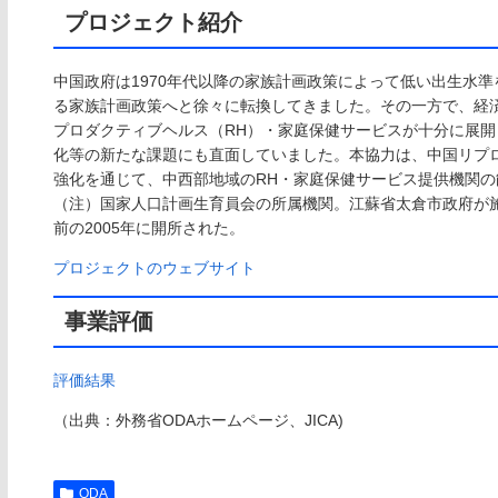
プロジェクト紹介
中国政府は1970年代以降の家族計画政策によって低い出生水
る家族計画政策へと徐々に転換してきました。その一方で、経済
プロダクティブヘルス（RH）・家庭保健サービスが十分に展
化等の新たな課題にも直面していました。本協力は、中国リプ
強化を通じて、中西部地域のRH・家庭保健サービス提供機関の
（注）国家人口計画生育員会の所属機関。江蘇省太倉市政府が
前の2005年に開所された。
プロジェクトのウェブサイト
事業評価
評価結果
（出典：外務省ODAホームページ、JICA)
ODA