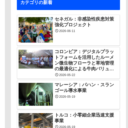
カテゴリの新着
セネガル：非感染性疾患対策
強化プロジェクト
2026-06-11
コロンビア：デジタルプラッ
トフォームを活用したルーメ
ン微生物フローラと草地管理
の最適化による牛肉バリュー
チェーン創出プロジェクト
2026-05-22
マレーシア：パハン・スラン
ゴール導水事業
2026-05-19
トルコ：小零細企業迅速支援
事業
2026-05-19