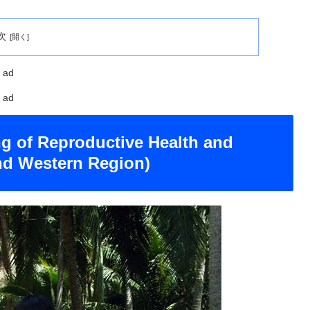
次
ad
ad
ng of Reproductive Health and
and Western Region)