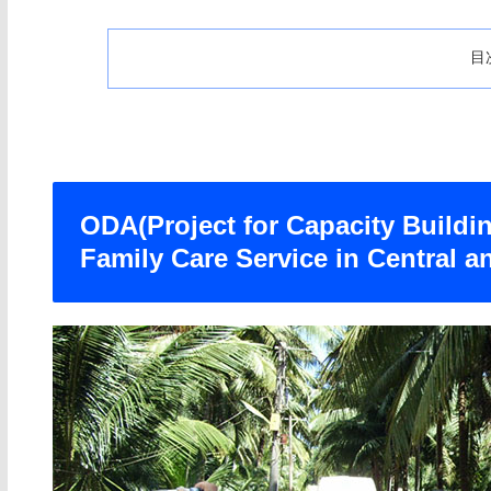
目
ODA(Project for Capacity Buildi
Family Care Service in Central 