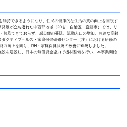
準を維持できるようになり、住民の健康的な生活の質の向上を重視す
発展が立ち遅れた中西部地域（20省・自治区・直轄市）では、リ
開・普及できておらず、感染症の蔓延、流動人口の増加、急速な高齢
ロダクティブヘルス・家庭保健研修センター（注）における研修の
能力向上を図り、RH・家庭保健状況の改善に寄与しました。
施設を建設し、日本の無償資金協力で機材整備を行い、本事業開始