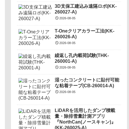
3D支保工建込み遠隔ロボ(KK-
260027-A)
2026-08-05
T-Oneクリアカラー工法(KK-
260026-A)
2026-08-05
繰返し孔内載荷試験(THK-
260001-A)
2026-08-05
湿ったコンクリートに貼付可能
な粘着テープ(CB-260014-A)
2026-08-05
LiDARを活用したダンプ積載
量・除排雪量計測アプリ
『NorthCan(ノースキャン)』
(KK-260025-A)