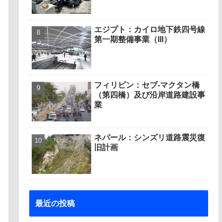
エジプト：カイロ地下鉄四号線
第一期整備事業（III）
フィリピン：セブ-マクタン橋
（第四橋）及び沿岸道路建設事
業
ネパール：シンズリ道路震災復
旧計画
最近の投稿