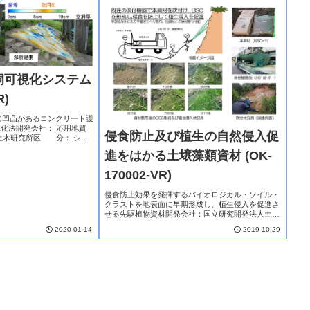
洞可視化システム
R)
に凹凸があるコンクリート護
化法開発会社： 応用地質
侵食防止及び植生の自然侵入促
土木研究所区 分： シス
地中レーダを用いて護岸コンク
進をはかる土壌藻類資材 (OK-
し、護岸の表面の凹凸によっ
170002-VR)
侵食防止効果を発揮するバイオロジカル・ソイル・
クラストを地表面に早期形成し、植生侵入を促進さ
せる先駆植物資材開発会社：国立研究開発法人土木
研究所、日本工営株式会社、株式会社日健総本社
2020-01-14
2019-10-29
区 分：材料NETIS登録技術本技術は、崩壊斜
面、工事に...