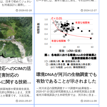
ローチ部には、通常の盛土に加え、それ以外の構造
学は、日本で初めてジェネレ
（補強土壁や軽量盛土など）が用いられる場合があ
）を河道設計に適用し、設
る。一方で、背面アプローチ部 に用いられ...
両立する手法を開発した。コ
2026-02-18
2024-12-27
0案の断面形状と...
応へのCIMの活
環境DNAが河川の生物調査でも
災害対応の
有効であることが示されました
デルに関する技術資
～河川水辺の国勢調査テーマ調査R1結果報告～
、斜面地形や変状発生状況、
2020-07-10 国立研究開発法人土木研究所国土交通
元的な関係をふまえ、災害
省河川環境課及び土木研究所では、河川水に含まれ
ことが重要です。３次元地形
る生物の組織片からDNAを抽出し、生物情報を得る
デル）を「バーチャル現場」と
2021-05-07
2020-11-09
環境DNA技術を、河川・ダムで行っている生物調...
現地状況を的確に把握できる
な技術支援につながることが