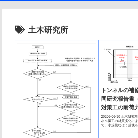
土木研究所
トンネルの補
同研究報告書 
対策工の耐荷
性の検討－
20206-06-30 土
ネル覆工の材質劣化に
て、小規模なはく落塊
の耐荷力特性と長期耐
いられてきた炭素繊維
間...