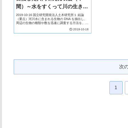
間）～水をすくって川の生き物
を特定～
2019-10-16 国立研究開発法人土木研究所１ 結論
（要点）河川水に含まれる生物の DNA を抽出し、
周辺の生物の種類や数を迅速に調査する方法を、環
境 DNA 分析と言います。この環境 DNA 分析を河
2019-10-18
川管理の現場で活用することを目指し...
次
1