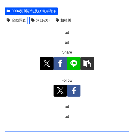
0904河川砂防及び海岸海洋
変動調査
河口砂州
相模川
ad
ad
Share
Follow
ad
ad