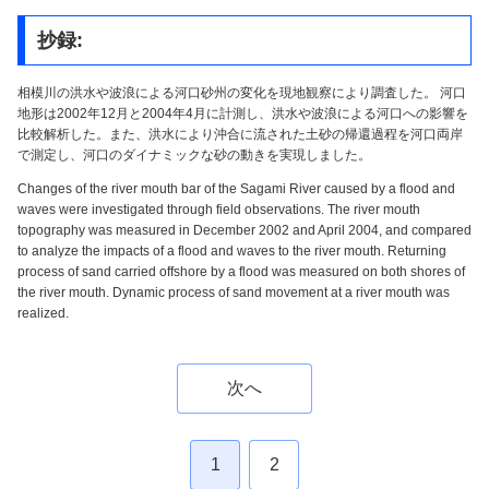
抄録:
相模川の洪水や波浪による河口砂州の変化を現地観察により調査した。 河口
地形は2002年12月と2004年4月に計測し、洪水や波浪による河口への影響を
比較解析した。また、洪水により沖合に流された土砂の帰還過程を河口両岸
で測定し、河口のダイナミックな砂の動きを実現しました。
Changes of the river mouth bar of the Sagami River caused by a flood and
waves were investigated through field observations. The river mouth
topography was measured in December 2002 and April 2004, and compared
to analyze the impacts of a flood and waves to the river mouth. Returning
process of sand carried offshore by a flood was measured on both shores of
the river mouth. Dynamic process of sand movement at a river mouth was
realized.
次へ
1
2