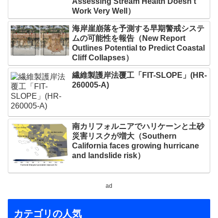
Assessing Stream Health Doesn’t
Work Very Well）
海岸崖崩落を予測する早期警戒システ
ムの可能性を報告（New Report
Outlines Potential to Predict Coastal
Cliff Collapses）
繊維製護岸法覆工「FIT-SLOPE」(HR-
260005-A)
南カリフォルニアでハリケーンと土砂
災害リスクが増大（Southern
California faces growing hurricane
and landslide risk）
ad
カテゴリの人気