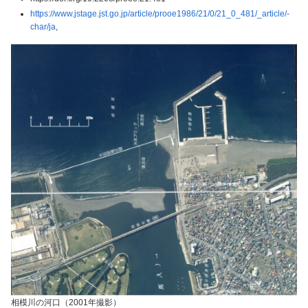
https://www.jstage.jst.go.jp/article/prooe1986/21/0/21_0_481/_article/-
char/ja
,
相模川の河口（2001年撮影）