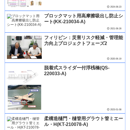
2024-08-23
ブロックマット用高摩擦吸出し防止シ
ート(KK-210034-A)
2021-08-28
フィリピン：災害リスク軽減・管理能
力向上プロジェクトフェーズ2
2020-06-19
脱着式スライダー付浮桟橋(QS-
220033-A)
2023-01-08
柔構造樋門・樋管用グラウト管ミエー
ル・H(KT-210078-A)