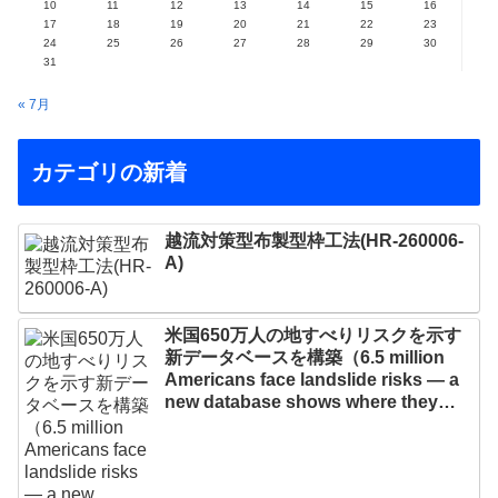
10
11
12
13
14
15
16
17
18
19
20
21
22
23
24
25
26
27
28
29
30
31
« 7月
カテゴリの新着
越流対策型布製型枠工法(HR-260006-
A)
米国650万人の地すべりリスクを示す
新データベースを構築（6.5 million
Americans face landslide risks — a
new database shows where they
live）