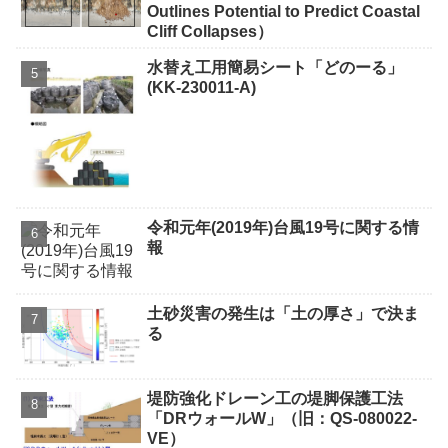
Outlines Potential to Predict Coastal
Cliff Collapses）
水替え工用簡易シート「どのーる」
(KK-230011-A)
令和元年(2019年)台風19号に関する情
報
土砂災害の発生は「土の厚さ」で決ま
る
堤防強化ドレーン工の堤脚保護工法
「DRウォールW」（旧：QS-080022-
VE）