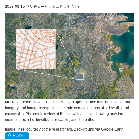
2023-03-15 マサチューセッツ工科大学(MIT)
MIT researchers have built TILE2NET, an open-source tool that uses aerial
imagery and image-recognition to create complete maps of sidewalks and
crosswalks. Pictured is a view of Boston with an inset showing how the
model detected sidewalks, crosswalks, and footpaths.
Image: Inset courtesy of the researchers. Background via Google Earth