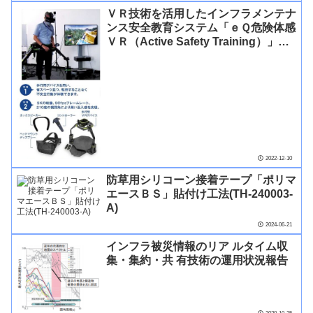
ＶＲ技術を活用したインフラメンテナ
ンス安全教育システム「ｅＱ危険体感
ＶＲ（Active Safety Training）」
(QS-220028-A)
2022-12-10
防草用シリコーン接着テープ「ポリマ
エースＢＳ」貼付け工法(TH-240003-
A)
2024-06-21
インフラ被災情報のリア ルタイム収
集・集約・共 有技術の運用状況報告