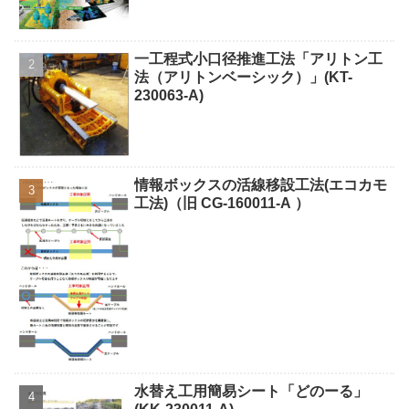
一工程式小口径推進工法「アリトン工
法（アリトンベーシック）」(KT-
230063-A)
情報ボックスの活線移設工法(エコカモ
工法)（旧 CG-160011-A ）
水替え工用簡易シート「どのーる」