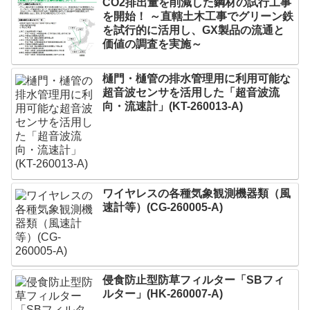
CO2排出量を削減した鋼材の試行工事
を開始！ ～直轄土木工事でグリーン鉄
を試行的に活用し、GX製品の流通と
価値の調査を実施～
樋門・樋管の排水管理用に利用可能な
超音波センサを活用した「超音波流
向・流速計」(KT-260013-A)
ワイヤレスの各種気象観測機器類（風
速計等）(CG-260005-A)
侵食防止型防草フィルター「SBフィ
ルター」(HK-260007-A)