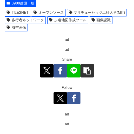
0900建設一般
TILE2NET
オープンソース
マサチューセッツ工科大学(MIT)
歩行者ネットワーク
歩道地図作成ツール
画像認識
航空画像
ad
ad
Share
Follow
ad
ad