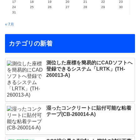
17
18
19
20
21
22
23
24
25
26
27
28
29
30
31
« 7月
カテゴリの新着
測位した座標を簡易的にCADソフトへ
登録できるシステム「LRTK」(TH-
260013-A)
湿ったコンクリートに貼付可能な粘着
テープ(CB-260014-A)