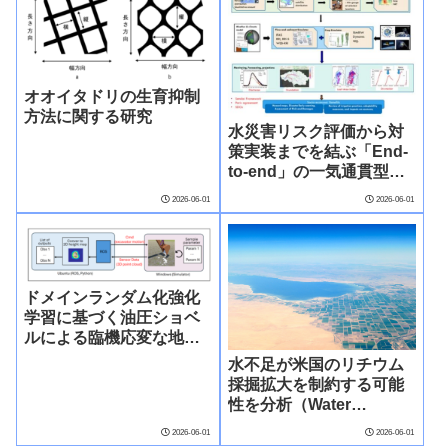
オオイタドリの生育抑制
方法に関する研究
水災害リスク評価から対
策実装までを結ぶ「End-
to-end」の一気通貫型研
究と現地実践活動
2026-06-01
2026-06-01
ドメインランダム化強化
学習に基づく油圧ショベ
ルによる臨機応変な地盤
掘削～少量データと AI を
水不足が米国のリチウム
活用！新たな建設機械自
採掘拡大を制約する可能
動化手法の開発 ～
性を分析（Water
Scarcity Could Undercut
2026-06-01
2026-06-01
U.S. Lithium Mining）