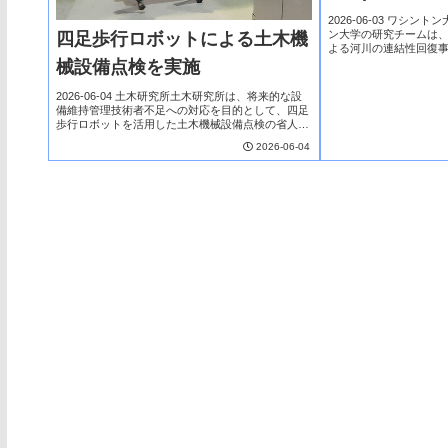
Produce Mixe
2026-06-03 ワシン
ン大学の研究チームは
四足歩行ロボットによる土木機
よる河川の連結性回復
前評価する新たな分析
械設備点検を実施
サケなど回遊魚の生息環
2026-06-04 土木研究所土木研究所は、将来的な設
備維持管理技術者不足への対応を目的として、四足
歩行ロボットを活用した土木機械設備点検の省人化
研究を進めている。その一環として、2026年5月28
2026-06-04
日に九州地方整備局熊本河川国道事務所が所...