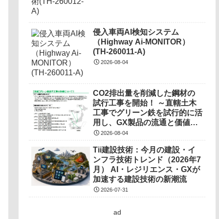
侵入車両AI検知システム
（Highway Ai-MONITOR）
(TH-260011-A)
2026-08-04
CO2排出量を削減した鋼材の
試行工事を開始！ ～直轄土木
工事でグリーン鉄を試行的に活
用し、GX製品の流通と価値の
調査を実施～
2026-08-04
Tii建設技術：今月の建設・イ
ンフラ技術トレンド（2026年7
月） AI・レジリエンス・GXが
加速する建設技術の新潮流
2026-07-31
ad