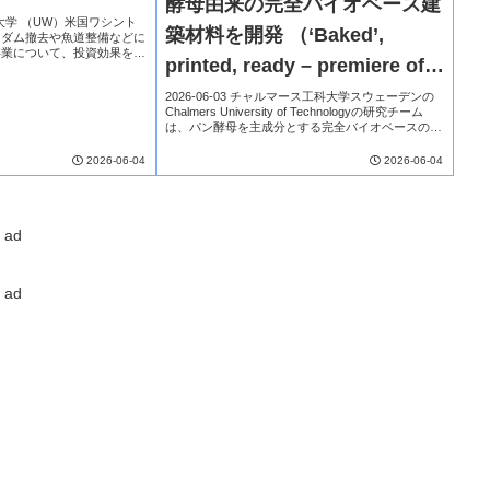
酵母由来の完全バイオベース建
d Results）
トン大学 （UW）米国ワシント
築材料を開発 （‘Baked’,
、ダム撤去や魚道整備などに
事業について、投資効果を事
printed, ready – premiere of
手法を開発した。河川再生は
境改善に有効とされる一...
architecture made from
2026-06-03 チャルマース工科大学スウェーデンの
Chalmers University of Technologyの研究チーム
yeast）
は、パン酵母を主成分とする完全バイオベースの建
築材料を開発し、建築分野への応用を実証した。こ
の材料は、酵母...
2026-06-04
2026-06-04
ad
ad