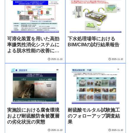
可溶化装置を用いた高効
下水処理場等における
率嫌気性消化システムに
BIM/CIMの試行結果報告
よる脱水性能の改善につ
いて
2020-11-10
2020-11-10
実施設における腐食環境
耐硫酸モルタル試験施工
および耐硫酸防食被覆層
のフォローアップ調査結
の劣化状況の実態
果
2020-11-10
2020-11-10