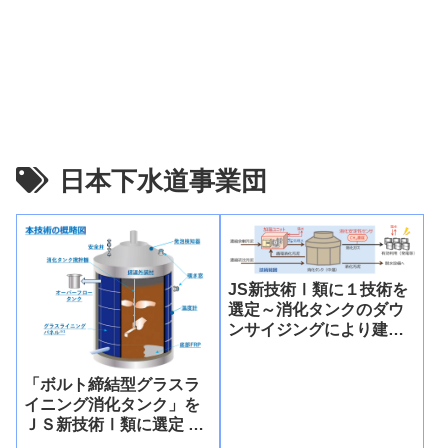
日本下水道事業団
JS新技術Ⅰ類に１技術を
選定～消化タンクのダウ
ンサイジングにより建設
コストを削減～
「ボルト締結型グラスラ
イニング消化タンク」を
ＪＳ新技術Ⅰ類に選定 ―
鋼板パネルの地上組立工