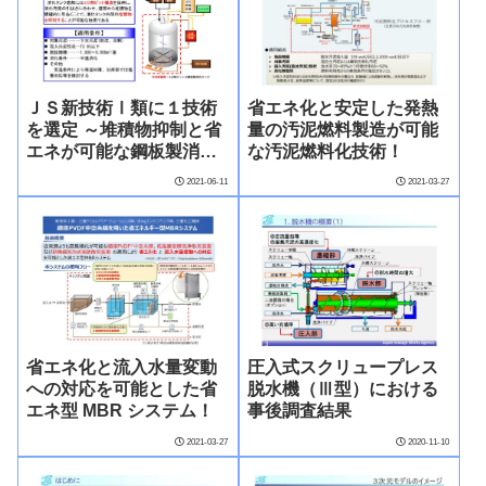
ＪＳ新技術Ⅰ類に１技術
省エネ化と安定した発熱
を選定 ～堆積物抑制と省
量の汚泥燃料製造が可能
エネが可能な鋼板製消化
な汚泥燃料化技術！
タンク！～
2021-06-11
2021-03-27
省エネ化と流入水量変動
圧入式スクリュープレス
への対応を可能とした省
脱水機（Ⅲ型）における
エネ型 MBR システム！
事後調査結果
2021-03-27
2020-11-10