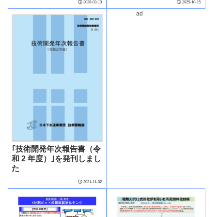
2026-03-13
2025-10-15
法で、建設・維持管理の
ad
省力化とLCC削減を実現
―
｢技術開発年次報告書（令
和 2 年度）｣を発刊しまし
た
2021-11-02