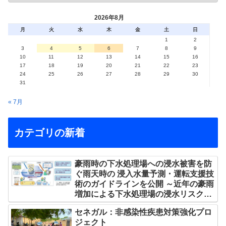
2026年8月
月
火
水
木
金
土
日
1
2
3
4
5
6
7
8
9
10
11
12
13
14
15
16
17
18
19
20
21
22
23
24
25
26
27
28
29
30
31
« 7月
カテゴリの新着
豪雨時の下水処理場への浸水被害を防
ぐ雨天時の 浸入水量予測・運転支援技
術のガイドラインを公開 ～近年の豪雨
増加による下水処理場の浸水リスクを
軽減～
セネガル：非感染性疾患対策強化プロ
ジェクト