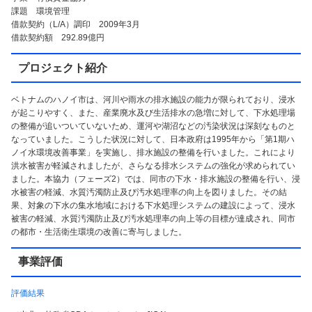
課題 環境管理
借款契約（L/A）調印 2009年3月
借款契約額 292.89億円
プロジェクト紹介
ベトナムのハノイ市は、河川や雨水の排水施設の能力が限られており、浸水
が起こりやすく、また、産業廃水及び生活排水の急増に対して、下水処理場
の整備が追いついていないため、運河や湖沼などの汚染状況は深刻なものと
なっていました。こうした状況に対して、日本政府は1995年から「第1期ハ
ノイ水環境改善事業」を実施し、排水施設の整備を行いました。これにより
洪水被害が軽減されましたが、さらなる排水システムの強化が求められてい
ました。本協力（フェーズ2）では、同市の下水・排水施設の整備を行い、浸
水被害の軽減、水質汚濁防止及び汚水処理率の向上を図りました。その結
果、対象の下水の集水地域における下水処理システムの建設によって、浸水
被害の軽減、水質汚濁防止及び汚水処理率の向上等の目標が達成され、同市
の都市・生活衛生環境の改善に寄与しました。
事業評価
評価結果