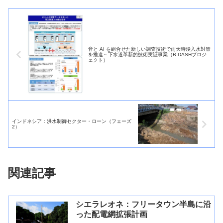
音と AI を組合せた新しい調査技術で雨天時浸入水対策
を推進～下水道革新的技術実証事業（B-DASHプロジ
ェクト）
インドネシア：洪水制御セクター・ローン（フェーズ
2）
関連記事
シエラレオネ：フリータウン半島に沿
った配電網拡張計画