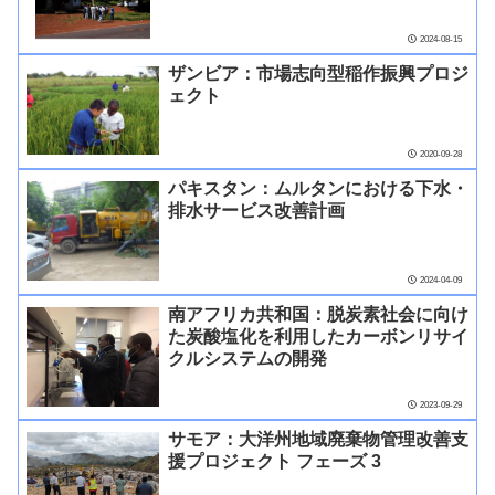
2024-08-15
ザンビア：市場志向型稲作振興プロジ
ェクト
2020-09-28
パキスタン：ムルタンにおける下水・
排水サービス改善計画
2024-04-09
南アフリカ共和国：脱炭素社会に向け
た炭酸塩化を利用したカーボンリサイ
クルシステムの開発
2023-09-29
サモア：大洋州地域廃棄物管理改善支
援プロジェクト フェーズ 3