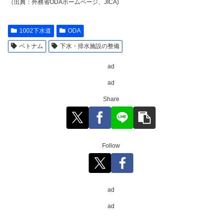
（出典：外務省ODAホームページ、JICA)
1002下水道
ODA
ベトナム
下水・排水施設の整備
ad
ad
Share
Follow
ad
ad