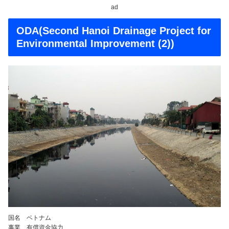
ad
ODA(Second Hanoi Drainage Project for
Environmental Improvement (2))
国名 ベトナム
事業 有償資金協力