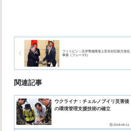
フィリピン：沿岸警備隊海上安全対応能力強化
事業（フェーズ2）
関連記事
ウクライナ：チェルノブイリ災害後
の環境管理支援技術の確立
2018-06-11