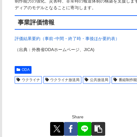
制作能力の強化、災害時、非常時の報道体制の構築を支援します
ディアのモデルとなることに寄与します。
事業評価情報
評価結果要約（事前･中間・終了時・事後ほか要約表）
（出典：外務省ODAホームページ、JICA)
ODA
ウクライナ
ウクライナ放送局
公共放送局
番組制作能
Share