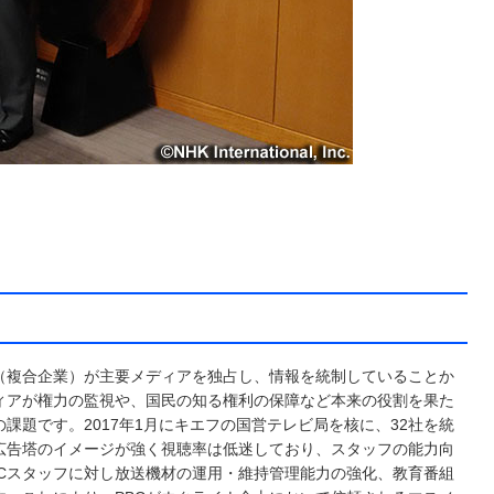
（複合企業）が主要メディアを独占し、情報を統制していることか
ィアが権力の監視や、国民の知る権利の保障など本来の役割を果た
題です。2017年1月にキエフの国営テレビ局を核に、32社を統
広告塔のイメージが強く視聴率は低迷しており、スタッフの能力向
Cスタッフに対し放送機材の運用・維持管理能力の強化、教育番組