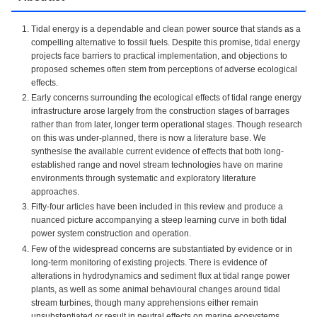
Tidal energy is a dependable and clean power source that stands as a
compelling alternative to fossil fuels. Despite this promise, tidal energy
projects face barriers to practical implementation, and objections to
proposed schemes often stem from perceptions of adverse ecological
effects.
Early concerns surrounding the ecological effects of tidal range energy
infrastructure arose largely from the construction stages of barrages
rather than from later, longer term operational stages. Though research
on this was under-planned, there is now a literature base. We
synthesise the available current evidence of effects that both long-
established range and novel stream technologies have on marine
environments through systematic and exploratory literature
approaches.
Fifty-four articles have been included in this review and produce a
nuanced picture accompanying a steep learning curve in both tidal
power system construction and operation.
Few of the widespread concerns are substantiated by evidence or in
long-term monitoring of existing projects. There is evidence of
alterations in hydrodynamics and sediment flux at tidal range power
plants, as well as some animal behavioural changes around tidal
stream turbines, though many apprehensions either remain
unsubstantiated or result in neutral effects on marine ecosystems.