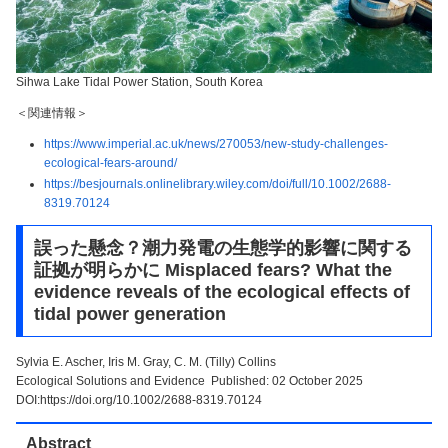
Sihwa Lake Tidal Power Station, South Korea
＜関連情報＞
https://www.imperial.ac.uk/news/270053/new-study-challenges-
ecological-fears-around/
https://besjournals.onlinelibrary.wiley.com/doi/full/10.1002/2688-
8319.70124
誤った懸念？潮力発電の生態学的影響に関する
証拠が明らかに Misplaced fears? What the
evidence reveals of the ecological effects of
tidal power generation
Sylvia E. Ascher, Iris M. Gray, C. M. (Tilly) Collins
Ecological Solutions and Evidence Published: 02 October 2025
DOI:https://doi.org/10.1002/2688-8319.70124
Abstract