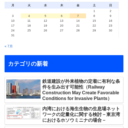
月
火
水
木
金
土
日
1
2
3
4
5
6
7
8
9
10
11
12
13
14
15
16
17
18
19
20
21
22
23
24
25
26
27
28
29
30
31
« 7月
カテゴリの新着
鉄道建設が外来植物の定着に有利な条
件を生み出す可能性（Railway
Construction May Create Favorable
Conditions for Invasive Plants）
内湾における海生生物の生息場ネット
ワークの定量化に関する検討－東京湾
におけるホソウミニナの場合－