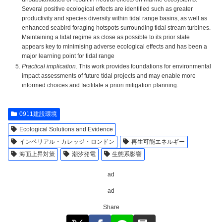
Several positive ecological effects are identified such as greater
productivity and species diversity within tidal range basins, as well as
enhanced seabird foraging hotspots surrounding tidal stream turbines.
Maintaining a tidal regime as close as possible to its prior state
appears key to minimising adverse ecological effects and has been a
major learning point for tidal range
Practical implication
. This work provides foundations for environmental
impact assessments of future tidal projects and may enable more
informed choices and facilitate a priori mitigation planning.
0911建設環境
Ecological Solutions and Evidence
インペリアル・カレッジ・ロンドン
再生可能エネルギー
海面上昇対策
潮汐発電
生態系影響
ad
ad
Share