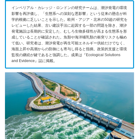
インペリアル・カレッジ・ロンドンの研究チームは、潮汐発電の環境
影響を再評価し、「生態系への深刻な悪影響」という従来の懸念が科
学的根拠に乏しいことを示した。欧州・アジア・北米の50超の研究を
レビューした結果、古い建設手法に起因する一部の問題を除き、潮汐
発電施設は長期的に安定した、むしろ生物多様性が高まる生態系を形
成していることが確認された。魚類や海洋哺乳類の衝突リスクも極め
て低い。研究者は、潮汐発電が再生可能エネルギー供給だけでなく、
海面上昇や高潮からの防御にも寄与し得ると指摘。政策的支援と環境
監視の継続が鍵であると強調した。成果は『Ecological Solutions
and Evidence』誌に掲載。