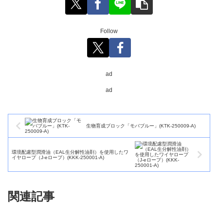
Follow
ad
ad
生物育成ブロック「モバブルー」(KTK-250009-A)
環境配慮型潤滑油（EAL生分解性油剤）を使用したワ
イヤロープ（J-eロープ）(KKK-250001-A)
関連記事