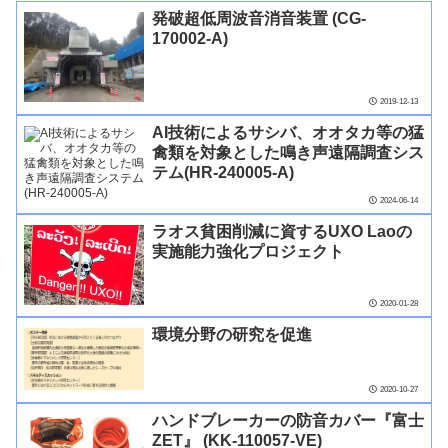
発破超低周波音消音装置 (CG-
170002-A)
2019-12-13
AI技術によるサシバ、オオタカ等の猛
禽類を対象とした鳴き声遠隔調査シス
テム(HR-240005-A)
2024-06-14
ラオス貧困削減に資するUXO Laoの
実施能力強化プロジェクト
2020-01-28
環境分野の研究を促進
2020-10-27
ハンドブレーカーの防音カバー『富士
ZET』 (KK-110057-VE)