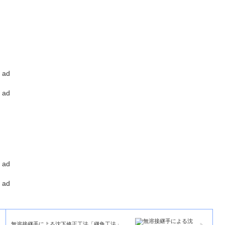
ad
ad
ad
ad
無溶接継手による沈下修正工法「継角工法」