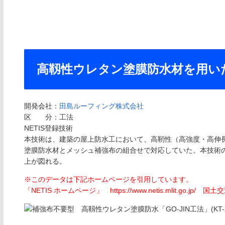
高靱性ウレタン塗膜防水材を用い
開発会社：
田島ルーフィング株式会社
区 分：工法
NETIS登録技術
本技術は、建築の屋上防水工において、高靭性（高強度・高伸
塗膜防水材とメッシュ補強布の組合せで対応していた。本技術
上が図れる。
※このデータは下記ホームページを引用しています。
「NETIS ホームページ」 https://www.netis.mlit.go.jp/ 国