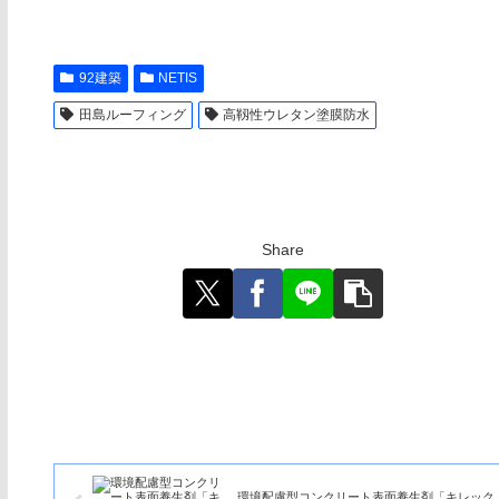
92建築
NETIS
田島ルーフィング
高靱性ウレタン塗膜防水
Share
環境配慮型コンクリート表面養生剤「キレック