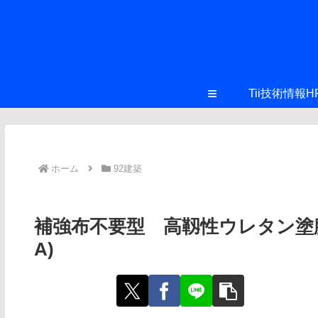
≡
Tii技術情報H
ホーム
92建築
補強布不要型 高靱性ウレタン塗膜防水「
A)