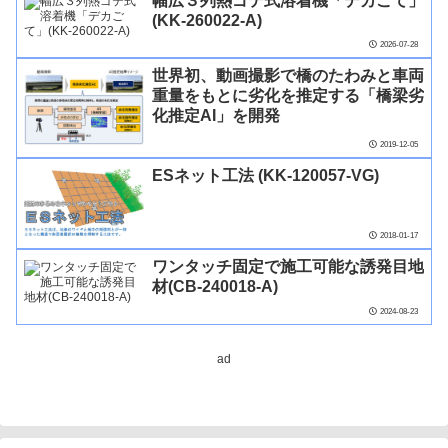
幅広３列熱ゴテ式溶着機「デカごて」
(KK-260022-A)
2026-07-28
世界初、動画撮影で橋のたわみと車両
重量をもとに劣化を推定する「橋梁劣
化推定AI」を開発
2019-12-05
ESネット工法 (KK-120057-VG)
2018-01-17
ワンタッチ固定で施工可能な誘発目地
材(CB-240018-A)
2024-08-23
ad