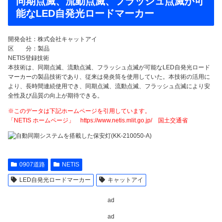
同期点滅、流動点滅、フラッシュ点滅が可
能なLED自発光ロードマーカー
開発会社：株式会社キャットアイ
区 分：製品
NETIS登録技術
本技術は、同期点滅、流動点滅、フラッシュ点滅が可能なLED自発光ロード
マーカーの製品技術であり、従来は発炎筒を使用していた。本技術の活用に
より、長時間連続使用でき、同期点滅、流動点滅、フラッシュ点滅により安
全性及び品質の向上が期待できる。
※このデータは下記ホームページを引用しています。
「NETIS ホームページ」 https://www.netis.mlit.go.jp/ 国土交通省
0907道路
NETIS
LED自発光ロードマーカー
キャットアイ
ad
ad