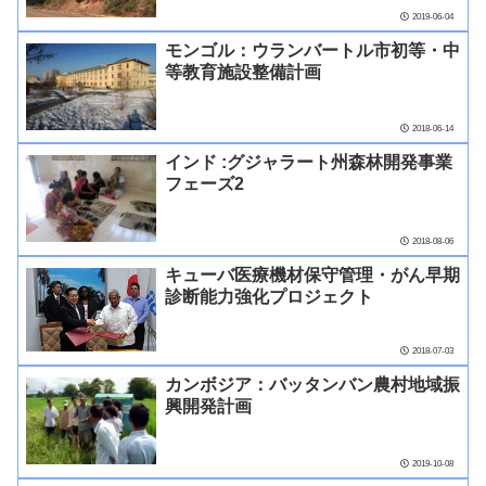
2019-06-04
モンゴル：ウランバートル市初等・中
等教育施設整備計画
2018-06-14
インド :グジャラート州森林開発事業
フェーズ2
2018-08-06
キューバ医療機材保守管理・がん早期
診断能力強化プロジェクト
2018-07-03
カンボジア：バッタンバン農村地域振
興開発計画
2019-10-08