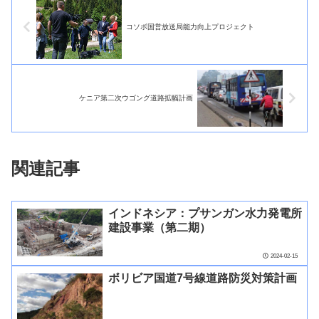
コソボ国営放送局能力向上プロジェクト
ケニア第二次ウゴング道路拡幅計画
関連記事
インドネシア：プサンガン水力発電所
建設事業（第二期）
2024-02-15
ボリビア国道7号線道路防災対策計画