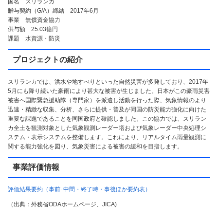
国名 スリランカ
贈与契約（G/A）締結 2017年6月
事業 無償資金協力
供与額 25.03億円
課題 水資源・防災
プロジェクトの紹介
スリランカでは、洪水や地すべりといった自然災害が多発しており、2017年
5月にも降り続いた豪雨により甚大な被害が生じました。日本がこの豪雨災害
被害へ国際緊急援助隊（専門家）を派遣し活動を行った際、気象情報のより
迅速・精緻な収集、分析、さらに提供・普及が同国の防災能力強化に向けた
重要な課題であることを同国政府と確認しました。この協力では、スリラン
カ全土を観測対象とした気象観測レーダー塔および気象レーダー中央処理シ
ステム・表示システムを整備します。これにより、リアルタイム雨量観測に
関する能力強化を図り、気象災害による被害の緩和を目指します。
事業評価情報
評価結果要約（事前･中間・終了時・事後ほか要約表）
（出典：外務省ODAホームページ、JICA)