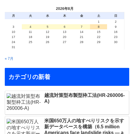
2026年8月
月
火
水
木
金
土
日
1
2
3
4
5
6
7
8
9
10
11
12
13
14
15
16
17
18
19
20
21
22
23
24
25
26
27
28
29
30
31
« 7月
カテゴリの新着
越流対策型布製型枠工法(HR-260006-
A)
米国650万人の地すべりリスクを示す
新データベースを構築（6.5 million
Americans face landslide risks — a