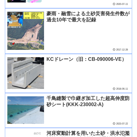
2020-07-11
豪雨・融雪による土砂災害発生件数が
過去10年で最大を記録
2017-12-28
KCドレーン（旧：CB-090006-VE）
2018-06-11
千鳥縫製で巾継ぎ加工した超高伸度防
砂シート(KKK-230002-A)
2023-07-22
河床変動計算を用いた土砂・洪水氾濫