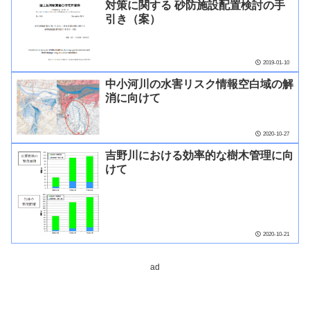
対策に関する 砂防施設配置検討の手
引き（案）
2019-01-10
中小河川の水害リスク情報空白域の解
消に向けて
2020-10-27
吉野川における効率的な樹木管理に向
けて
2020-10-21
ad