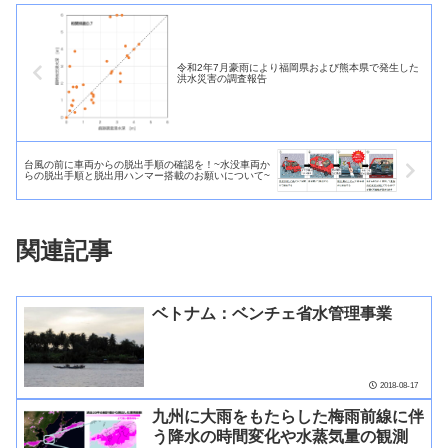
令和2年7月豪雨により福岡県および熊本県で発生した
洪水災害の調査報告
台風の前に車両からの脱出手順の確認を！~水没車両か
らの脱出手順と脱出用ハンマー搭載のお願いについて~
関連記事
ベトナム：ベンチェ省水管理事業
2018-08-17
九州に大雨をもたらした梅雨前線に伴
う降水の時間変化や水蒸気量の観測