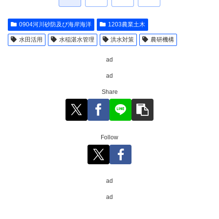
0904河川砂防及び海岸海洋
1203農業土木
水田活用
水稲湛水管理
洪水対策
農研機構
ad
ad
Share
Follow
ad
ad