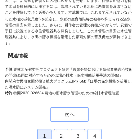
ム」は、新潟県を皮切りに各地に広がりを見せています。耕作者の協力を得
て水田を積極的に活用するには、栽培されている水稲に悪影響を及ぼさない
ことを理解して頂く必要があります。本成果では、これまで示されていなか
2)
った水稲の減収尺度
を策定し、水稲の生育段階毎に被害を抑えられる湛水
管理の目安を示しました。さらに、耕作者に管理の負担がかからず、安価で
手軽に設置できる水位管理器具を開発しました。この水管理の目安と水位管
理器具により、水田の貯水機能を活用した豪雨対策の普及促進が期待できま
す。
関連情報
予算
:農林水産省委託プロジェクト研究「農業分野における気候変動適応技術
の開発(豪雨に対応するためのほ場の排水・保水機能活用手法の開発)」
内閣府官民研究開発投資拡大プログラム(PRISM)「ほ場の保水機能を活用し
た洪水防止システム開発」
特許
:特開2020-026684 農地の雨水貯水管理のための給排水管理装置
次へ
1
2
3
4