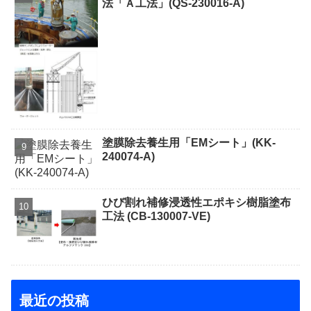
法「Ａ工法」(QS-230016-A)
塗膜除去養生用「EMシート」(KK-
240074-A)
ひび割れ補修浸透性エポキシ樹脂塗布
工法 (CB-130007-VE)
最近の投稿