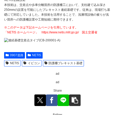
本技術は、交差点や歩車分離箇所の防護柵工において、支柱建て込み深さ
250mmの設置を可能にしたプレキャスト連続基礎です。従来は、現場打ち基
礎にて対応していました。本技術を活用することで、浅層埋設物の被りが浅
い箇所への防護柵設置や工期短縮に期待できます。
※このデータは下記ホームページを引用しています。
「NETIS ホームページ」 https://www.netis.mlit.go.jp/ 国土交通省
0907道路
NETIS
NETIS
イビコン
防護柵プレキャスト基礎
ad
ad
Share
Follow