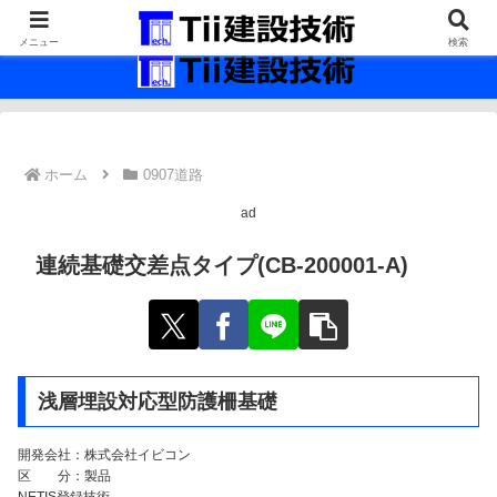
最新の建設技術の情報インフラ。
メニュー
検索
ホーム
0907道路
ad
連続基礎交差点タイプ(CB-200001-A)
浅層埋設対応型防護柵基礎
開発会社：株式会社イビコン
区 分：製品
NETIS登録技術