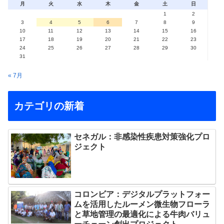
月
火
水
木
金
土
日
1
2
3
4
5
6
7
8
9
10
11
12
13
14
15
16
17
18
19
20
21
22
23
24
25
26
27
28
29
30
31
« 7月
カテゴリの新着
セネガル：非感染性疾患対策強化プロ
ジェクト
コロンビア：デジタルプラットフォー
ムを活用したルーメン微生物フローラ
と草地管理の最適化による牛肉バリュ