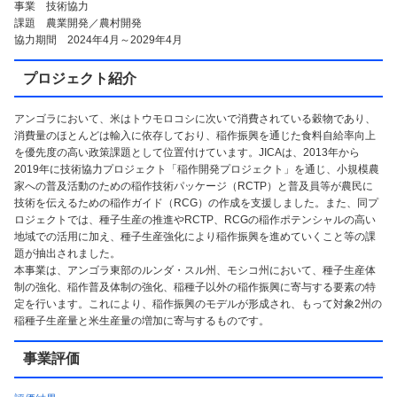
事業 技術協力
課題 農業開発／農村開発
協力期間 2024年4月～2029年4月
プロジェクト紹介
アンゴラにおいて、米はトウモロコシに次いで消費されている穀物であり、
消費量のほとんどは輸入に依存しており、稲作振興を通じた食料自給率向上
を優先度の高い政策課題として位置付けています。JICAは、2013年から
2019年に技術協力プロジェクト「稲作開発プロジェクト」を通じ、小規模農
家への普及活動のための稲作技術パッケージ（RCTP）と普及員等が農民に
技術を伝えるための稲作ガイド（RCG）の作成を支援しました。また、同プ
ロジェクトでは、種子生産の推進やRCTP、RCGの稲作ポテンシャルの高い
地域での活用に加え、種子生産強化により稲作振興を進めていくこと等の課
題が抽出されました。
本事業は、アンゴラ東部のルンダ・スル州、モシコ州において、種子生産体
制の強化、稲作普及体制の強化、稲種子以外の稲作振興に寄与する要素の特
定を行います。これにより、稲作振興のモデルが形成され、もって対象2州の
稲種子生産量と米生産量の増加に寄与するものです。
事業評価