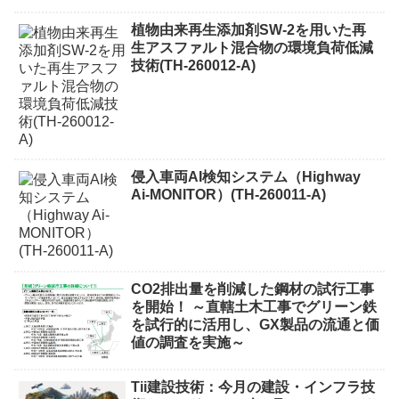
植物由来再生添加剤SW-2を用いた再
生アスファルト混合物の環境負荷低減
技術(TH-260012-A)
侵入車両AI検知システム（Highway
Ai-MONITOR）(TH-260011-A)
CO2排出量を削減した鋼材の試行工事
を開始！ ～直轄土木工事でグリーン鉄
を試行的に活用し、GX製品の流通と価
値の調査を実施～
Tii建設技術：今月の建設・インフラ技