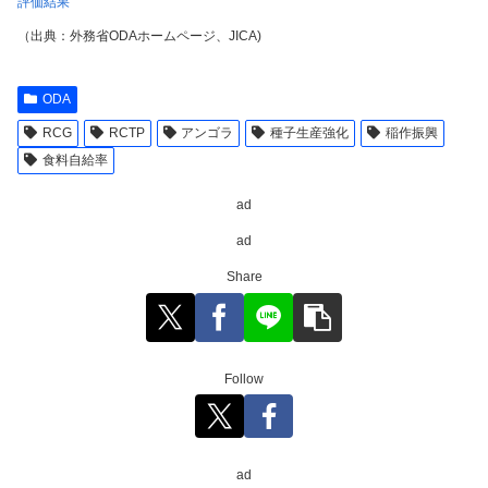
評価結果
（出典：外務省ODAホームページ、JICA)
ODA
RCG
RCTP
アンゴラ
種子生産強化
稲作振興
食料自給率
ad
ad
Share
Follow
ad