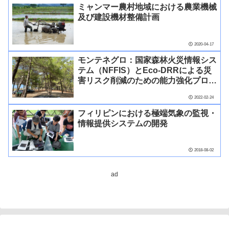
ミャンマー農村地域における農業機械
及び建設機材整備計画
2020-04-17
モンテネグロ：国家森林火災情報シス
テム（NFFIS）とEco-DRRによる災
害リスク削減のための能力強化プロジ
ェクト
2022-02-24
フィリピンにおける極端気象の監視・
情報提供システムの開発
2018-08-02
ad