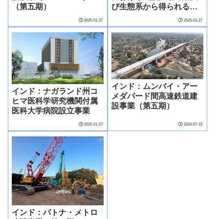
（第五期）
び生態系から得られる利
益向上事業
2025-01-27
2025-01-27
インド：ムンバイ・アー
インド：ナガランド州コ
メダバード間高速鉄道建
ヒマ医科学研究機関付属
設事業（第五期）
医科大学病院設立事業
2025-01-27
2024-07-12
インド：パトナ・メトロ