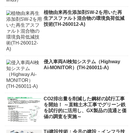
植物由来再生添加剤SW-2を用いた再
生アスファルト混合物の環境負荷低減
技術(TH-260012-A)
侵入車両AI検知システム（Highway
Ai-MONITOR）(TH-260011-A)
CO2排出量を削減した鋼材の試行工事
を開始！ ～直轄土木工事でグリーン鉄
を試行的に活用し、GX製品の流通と価
値の調査を実施～
Tii建設技術：今月の建設・インフラ技