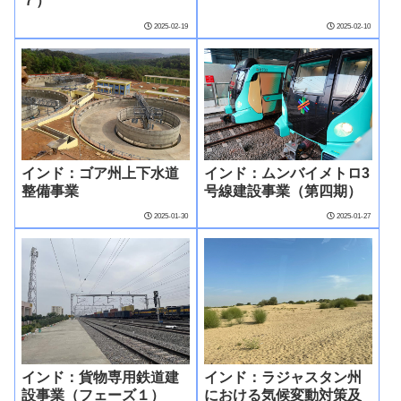
７）
2025-02-19
2025-02-10
インド：ゴア州上下水道
インド：ムンバイメトロ3
整備事業
号線建設事業（第四期）
2025-01-30
2025-01-27
インド：貨物専用鉄道建
インド：ラジャスタン州
設事業（フェーズ１）
における気候変動対策及