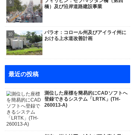
フィリピン：セブ-マクタン橋（第四
橋）及び沿岸道路建設事業
パラオ：コロール州及びアイライ州に
おける上水道改善計画
最近の投稿
測位した座標を簡易的にCADソフトへ
登録できるシステム「LRTK」(TH-
260013-A)