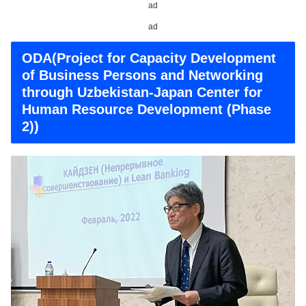
ad
ad
ODA(Project for Capacity Development
of Business Persons and Networking
through Uzbekistan-Japan Center for
Human Resource Development (Phase
2))