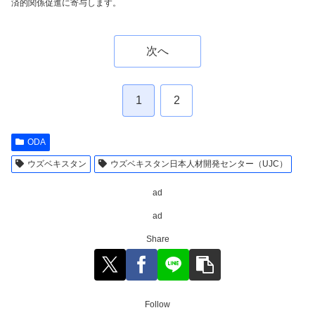
済的関係促進に寄与します。
次へ
1
2
ODA
ウズベキスタン
ウズベキスタン日本人材開発センター（UJC）
ad
ad
Share
Follow