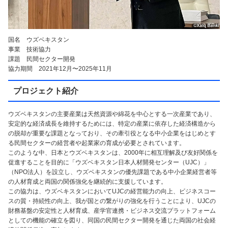
国名 ウズベキスタン
事業 技術協力
課題 民間セクター開発
協力期間 2021年12月〜2025年11月
プロジェクト紹介
ウズベキスタンの主要産業は天然資源や綿花を中心とする一次産業であり、
安定的な経済成長を維持するためには、特定の産業に依存した経済構造から
の脱却が重要な課題となっており、その牽引役となる中小企業をはじめとす
る民間セクターの経営者や起業家の育成が必要とされています。
このような中、日本とウズベキスタンは、2000年に相互理解及び友好関係を
促進することを目的に「ウズベキスタン日本人材開発センター（UJC）」
（NPO法人）を設立し、ウズベキスタンの優先課題である中小企業経営者等
の人材育成と両国の関係強化を継続的に支援しています。
この協力は、ウズベキスタンにおいてUJCの経営能力の向上、ビジネスコー
スの質・持続性の向上、我が国との繋がりの強化を行うことにより、UJCの
財務基盤の安定性と人材育成、産学官連携・ビジネス交流プラットフォーム
としての機能の確立を図り、同国の民間セクター開発を通じた両国の社会経