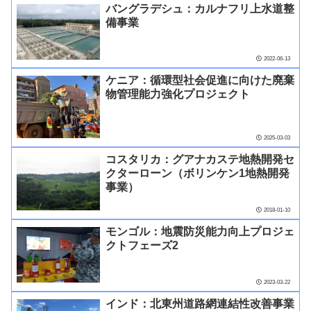
バングラデシュ：カルナフリ上水道整
備事業
2022-06-13
ケニア：循環型社会促進に向けた廃棄
物管理能力強化プロジェクト
2025-03-03
コスタリカ：グアナカステ地熱開発セ
クターローン（ボリンケン1地熱開発
事業）
2018-01-10
モンゴル：地震防災能力向上プロジェ
クトフェーズ2
2023-03-22
インド：北東州道路網連結性改善事業