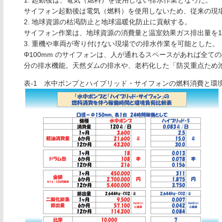
1. 起動後は、電気（燃料）を使用しない排水作業となった。
サイフォン起動後は電気（燃料）を使用しないため、従来の現場で
2. 地球資源の枯渇防止と地球温暖化防止に貢献する。
サイフォン作業は、地球資源の消費量と温室効果ガス排出量を10,
3. 重機や車両が寄り付けない現場での排水作業を可能とした。
Φ100mm のサイフォンは、人が通れるスペースがあれば全て
分の排水機能。天然ダムの排水や、老朽化した「防災重点ため
表-1 水中ポンプとハイブリッド・サイフォンの燃料消費と環