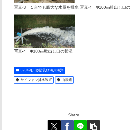
写真-3 １台でも膨大な水量を排水 写真-4 Φ100㎜吐出し口
写真-4 Φ100㎜吐出し口の状況
0904河川砂防及び海岸海洋
サイフォン排水装置
山辰組
Share