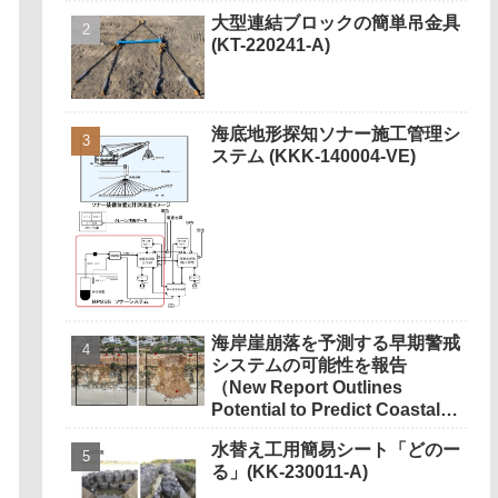
大型連結ブロックの簡単吊金具
(KT-220241-A)
海底地形探知ソナー施工管理シ
ステム (KKK-140004-VE)
海岸崖崩落を予測する早期警戒
システムの可能性を報告
（New Report Outlines
Potential to Predict Coastal
Cliff Collapses）
水替え工用簡易シート「どのー
る」(KK-230011-A)