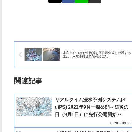
水底土砂の放射性物質を原位置分級し浚渫する
工法～水底土砂原位置分級工法～
関連記事
リアルタイム浸水予測システム(S-
uiPS) 2022年9月一般公開～防災の
日（9月1日）に先行公開開始～
2022-09-06