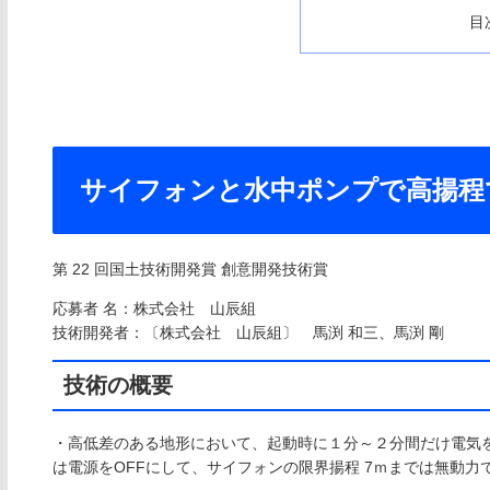
目
サイフォンと水中ポンプで高揚程
第 22 回国土技術開発賞 創意開発技術賞
応募者 名：株式会社 山辰組
技術開発者：〔株式会社 山辰組〕 馬渕 和三、馬渕 剛
技術の概要
・高低差のある地形において、起動時に１分～２分間だけ電気
は電源をOFFにして、サイフォンの限界揚程 7ｍまでは無動