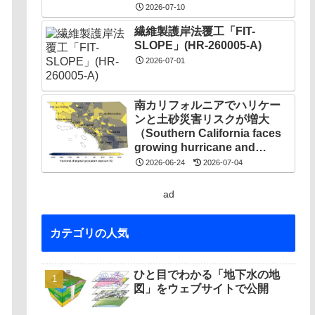
Cliff Collapses）
2026-07-10
繊維製護岸法覆工「FIT-
SLOPE」(HR-260005-A)
2026-07-01
南カリフォルニアでハリケー
ンと土砂災害リスクが増大
（Southern California faces
growing hurricane and
landslide risk）
2026-06-24
2026-07-04
ad
カテゴリの人気
ひと目でわかる「地下水の地
図」をウェブサイトで公開