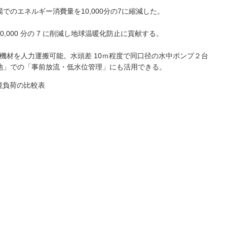
のエネルギー消費量を10,000分の7に縮減した。
000 分の 7 に削減し地球温暖化防止に貢献する。
の機材を人力運搬可能。水頭差 10ｍ程度で同口径の水中ポンプ２台
池」での「事前放流・低水位管理」にも活用できる。
境負荷の比較表