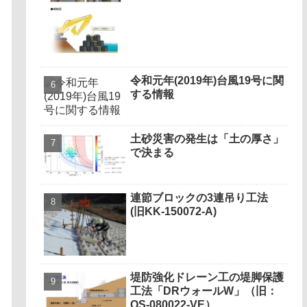
令和元年(2019年)台風19号に関
する情報
土砂災害の発生は「土の厚さ」
で決まる
連節ブロックの3連吊り工法
(旧KK-150072-A)
堤防強化ドレーン工の堤脚保護
工法「DRウォールW」（旧：
QS-080022-VE）