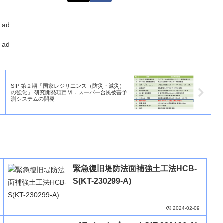
ad
ad
SIP 第２期「国家レジリエンス（防災・減災）
の強化」 研究開発項目Ⅵ．スーパー台風被害予
測システムの開発
緊急復旧堤防法面補強土工法HCB-
S(KT-230299-A)
2024-02-09