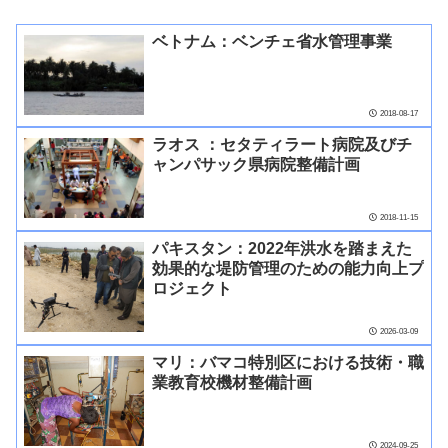
ベトナム：ベンチェ省水管理事業
2018-08-17
ラオス ：セタティラート病院及びチ
ャンパサック県病院整備計画
2018-11-15
パキスタン：2022年洪水を踏まえた
効果的な堤防管理のための能力向上プ
ロジェクト
2026-03-09
マリ：バマコ特別区における技術・職
業教育校機材整備計画
2024-09-25