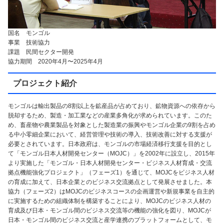
国名 モンゴル
事業 技術協力
課題 民間セクター開発
協力期間 2020年4月〜2025年4月
プロジェクト紹介
モンゴルは輸出製品の8割以上を鉱産品が占めており、鉱物資源への依存から
脱却するため、製造・加工業などの産業多角化が求められています。このた
め、畜産物や農業製品を対象とした製造業の振興やモンゴル企業の9割を占め
る中小零細企業において、経営管理や技術の導入、技術改善に対する支援が
必要とされています。日本政府は、モンゴルの市場経済移行支援を目的とし
て「モンゴル日本人材開発センター（MOJC）」を2002年に設立し、2015年
より実施した「モンゴル・日本人材開発センター・ビジネス人材育成・交流
拠点機能強化プロジェクト」（フェーズ1）を通じて、MOJCをビジネス人材
の育成に加えて、日本企業とのビジネス交流拠点として発展させました。本
協力（フェーズ2）はMOJCのビジネスコースの企画運営や新規事業を自主的
に実施するための組織体制を構築することにより、MOJCのビジネス人材の
育成及び日本・モンゴル間のビジネス交流等の機能の強化を図り、MOJCが
日本・モンゴル間のビジネス交流と産学連携のプラットフォームとして、モ