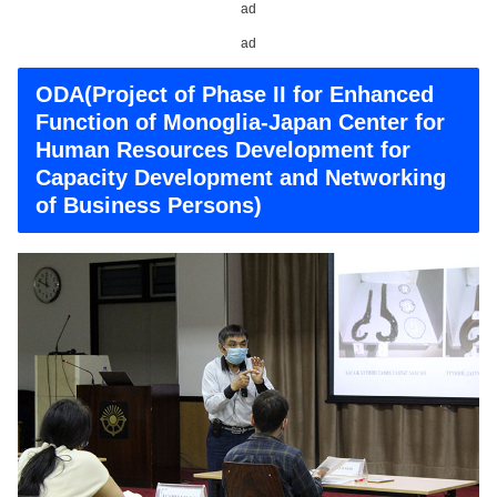
ad
ad
ODA(Project of Phase II for Enhanced
Function of Monoglia-Japan Center for
Human Resources Development for
Capacity Development and Networking
of Business Persons)