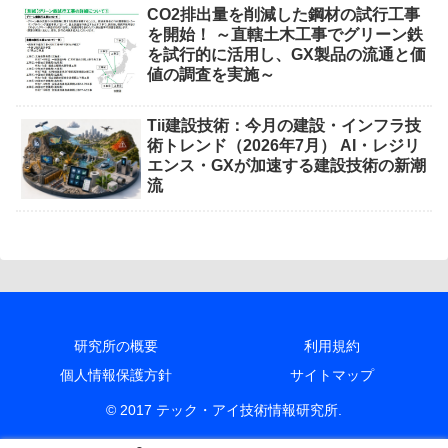
CO2排出量を削減した鋼材の試行工事
を開始！ ～直轄土木工事でグリーン鉄
を試行的に活用し、GX製品の流通と価
値の調査を実施～
Tii建設技術：今月の建設・インフラ技
術トレンド（2026年7月） AI・レジリ
エンス・GXが加速する建設技術の新潮
流
研究所の概要
利用規約
個人情報保護方針
サイトマップ
© 2017 テック・アイ技術情報研究所.