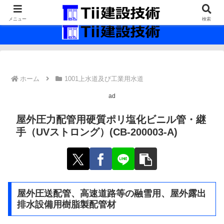
最新の建設技術の情報インフラ。
メニュー
検索
ホーム
1001上水道及び工業用水道
ad
屋外圧力配管用硬質ポリ塩化ビニル管・継
手（UVストロング）(CB-200003-A)
屋外圧送配管、高速道路等の融雪用、屋外露出
排水設備用樹脂製配管材