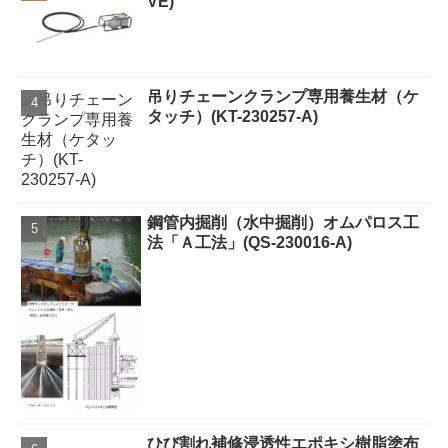
VE)
吊りチェーンクランプ専用養生材（ケ
タッチ）(KT-230257-A)
鋼管内掘削（水中掘削）オムパロス工
法「Ａ工法」(QS-230016-A)
ひび割れ補修浸透性エポキシ樹脂塗布