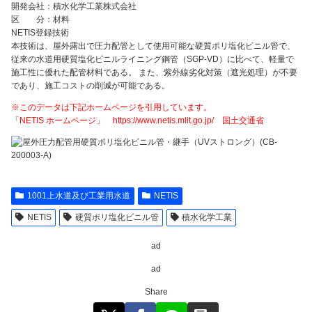
開発会社：積水化学工業株式会社
区 分：材料
NETIS登録技術
本技術は、屋外露出で圧力配管として使用可能な硬質ポリ塩化ビニル管で、
従来の水道用硬質塩化ビニルライニング鋼管（SGP-VD）に比べて、軽量で
施工性に優れた配管材料である。 また、紫外線劣化対策（遮光処理）が不要
であり、施工コストの削減が可能である。
※このデータは下記ホームページを引用しています。
「NETIS ホームページ」 https://www.netis.mlit.go.jp/ 国土交通省
1001上水道及び工業用水道
NETIS
NETIS
硬質ポリ塩化ビニル管
積水化学工業
ad
ad
Share