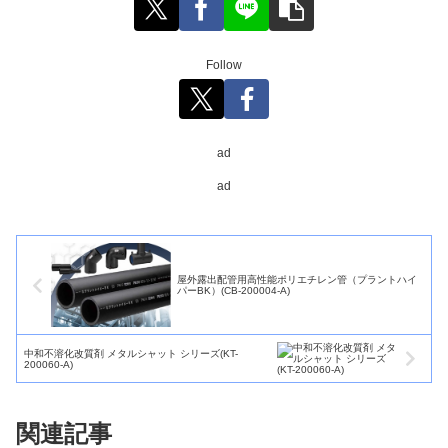
Follow
ad
ad
屋外露出配管用高性能ポリエチレン管（プラントハイ
パーBK）(CB-200004-A)
中和不溶化改質剤 メタルシャット シリーズ(KT-
200060-A)
関連記事