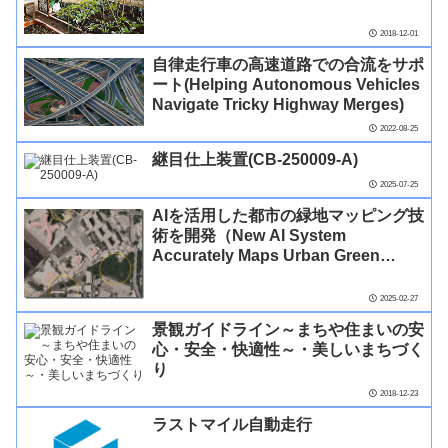
2018-12-01
自律走行車の高速道路での合流をサポ
ート(Helping Autonomous Vehicles
Navigate Tricky Highway Merges)
2022-08-25
継目仕上装置(CB-250009-A)
2025-07-25
AIを活用した都市の緑地マッピング技
術を開発（New AI System
Accurately Maps Urban Green
Spaces, Exposing Environmental
Divides）
2025-02-27
景観ガイドライン～まちや住まいの安
心・安全・快適性～・美しいまちづく
り
2018-12-23
ラストマイル自動走行