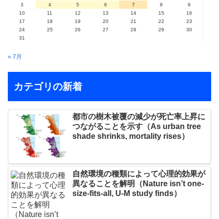
3
4
5
6
7
8
9
10
11
12
13
14
15
16
17
18
19
20
21
22
23
24
25
26
27
28
29
30
31
« 7月
カテゴリの新着
都市の樹木被覆の減少が死亡率上昇に
つながることを示す（As urban tree
shade shrinks, mortality rises）
自然環境の種類によって心理的効果が
異なることを解明（Nature isn’t one-
size-fits-all, U-M study finds）