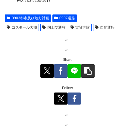
FAX：03-5253-1617
0903都市及び地方計画
0907道路
コスモール大樹
国土交通省
実証実験
自動運転
ad
ad
Share
Follow
ad
ad