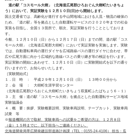
道の駅「コスモール大樹」（北海道広尾郡ひろおぐん
大樹町たいきちょ
う
）において、実証実験を１２月１０日(日)から開始します。
国土交通省では、高齢化が進行する中山間地域における人流・物流の確保の
ため、「道の駅」等を拠点とした自動運転サービスの２０２０年までの社会
実装を目指し、全国１３箇所で、順次、実証実験を行うこととしておりま
す。
今般、１２月１０日（日）から１２月１７日（日）までの間、道の駅「コス
モール大樹」（北海道広尾郡大樹町）において実証実験を実施します。実験
では、自動運転車両の運行ダイヤを広域路線バスの運行ダイヤに合わせ、帯
広や広尾方面に向かう広域的な路線バスとの乗り継ぎ等の検証を行います。
実証実験の開始にあわせて、１２月１０日（日）に実験開始式を以下の通り
行いますので、お知らせいたします。
［実験開始式］
１．日 時 ： 平成２９年１２月１０日（日） １３時００分から
２．会 場 ： 大樹町生涯学習センター
（北海道広尾郡ひろおぐん大樹町たいきちょう双葉町ふたばちょう６－１）
３．主 催：道の駅「コスモール大樹」を拠点とした自動運転サービス地域
実験協議会
４．概 要：挨拶、実験概要説明、実験車両説明、テープカット、実験車両
試乗 等
※
報道機関の方で取材、実験車両への試乗をご希望の方は、１２月８日
（金）１５時までに、以下担当へご連絡ください。
北海道開発局帯広開発建設部道路計画課（TEL：0155-24-4106） 担当：瓜