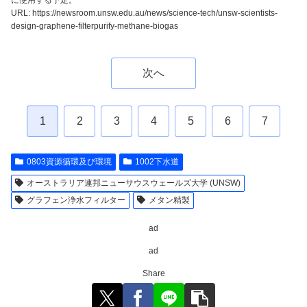
URL: https://newsroom.unsw.edu.au/news/science-tech/unsw-scientists-
design-graphene-filterpurify-methane-biogas
次へ
1
2
3
4
5
6
7
0803資源循環及び環境
1002下水道
オーストラリア連邦ニューサウスウェールズ大学 (UNSW)
グラフェン浄水フィルター
メタン精製
ad
ad
Share