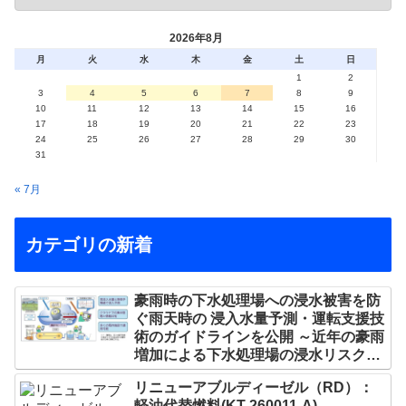
2026年8月
月
火
水
木
金
土
日
1
2
3
4
5
6
7
8
9
10
11
12
13
14
15
16
17
18
19
20
21
22
23
24
25
26
27
28
29
30
31
« 7月
カテゴリの新着
豪雨時の下水処理場への浸水被害を防
ぐ雨天時の 浸入水量予測・運転支援技
術のガイドラインを公開 ～近年の豪雨
増加による下水処理場の浸水リスクを
軽減～
リニューアブルディーゼル（RD）：
軽油代替燃料(KT-260011-A)