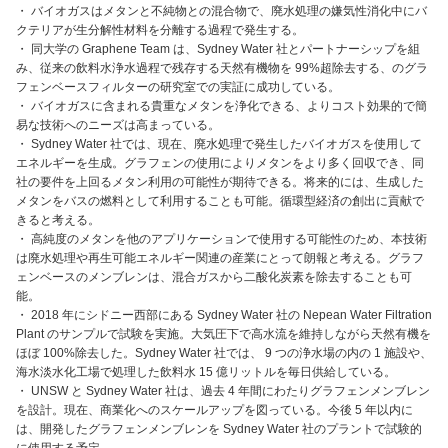
・ バイオガスはメタンと不純物との混合物で、廃水処理の嫌気性消化中にバ
クテリアが生分解性材料を分離する過程で発生する。
・ 同大学の Graphene Team は、Sydney Water 社とパートナーシップを組
み、従来の飲料水浄水過程で残存する天然有機物を 99%超除去する、のグラ
フェンベースフィルターの研究室での実証に成功している。
・ バイオガスに含まれる貴重なメタンを浄化できる、よりコスト効果的で簡
易な技術へのニーズは高まっている。
・ Sydney Water 社では、現在、廃水処理で発生したバイオガスを使用して
エネルギーを生成。グラフェンの使用によりメタンをより多く回収でき、同
社の要件を上回るメタン利用の可能性が期待できる。将来的には、生成した
メタンをバスの燃料として利用することも可能。循環型経済の創出に貢献で
きると考える。
・ 高純度のメタンを他のアプリケーションで使用する可能性のため、本技術
は廃水処理や再生可能エネルギー関連の産業にとって朗報と考える。グラフ
ェンベースのメンブレンは、混合ガスから二酸化炭素を除去することも可
能。
・ 2018 年にシドニー西部にある Sydney Water 社の Nepean Water Filtration
Plant のサンプルで試験を実施。大気圧下で高水流を維持しながら天然有機を
ほぼ 100%除去した。Sydney Water 社では、 9 つの浄水場の内の 1 施設や、
海水淡水化工場で処理した飲料水 15 億リットルを毎日供給している。
・ UNSW と Sydney Water 社は、過去 4 年間にわたりグラフェンメンブレン
を設計。現在、商業化へのスケールアップを図っている。今後 5 年以内に
は、開発したグラフェンメンブレンを Sydney Water 社のプラントで試験的
に使用する予定。