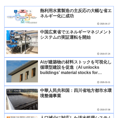
熱利用水素製造の主反応の大幅な省エ
ネルギー化に成功
2020-04-17
中国広東省でエネルギーマネジメント
システムの実証運転を開始
2019-07-24
AIが建築物の材料ストックを可視化し
循環型建設を促進（AI unlocks
buildings’ material stocks for
circular construction）
2026-03-31
中華人民共和国：四川省地方都市水環
境整備事業
2019-07-08
人口減少に対応した汚水処理システム