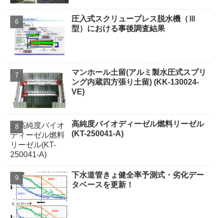
圧入式スクリュープレス脱水機（Ⅲ
型）における事後調査結果
マンホール土留(アルミ製水圧式スプリ
ング内蔵四方張り土留) (KK-130024-
VE)
高純度バイオディーゼル燃料リーゼル
(KT-250041-A)
下水道管きょ健全率予測式・劣化デー
タベースを更新！