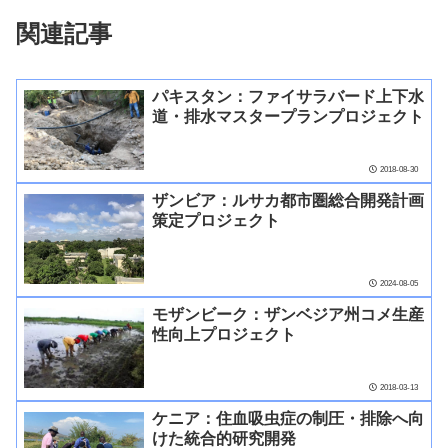
関連記事
パキスタン：ファイサラバード上下水
道・排水マスタープランプロジェクト
2018-08-30
ザンビア：ルサカ都市圏総合開発計画
策定プロジェクト
2024-08-05
モザンビーク：ザンベジア州コメ生産
性向上プロジェクト
2018-03-13
ケニア：住血吸虫症の制圧・排除へ向
けた統合的研究開発