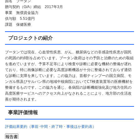
国名 ブータン
贈与契約（G/A）締結 2017年3月
事業 無償資金協力
供与額 5.51億円
課題 保健医療
プロジェクトの紹介
ブータンでは現在、心血管性疾患、がん、糖尿病などの非感染性疾患が国民
の死因の約8割を占めています。ブータン政府はその予防と治療のための取組
を進めていますが、予算不足等により検査や診断に必要な機材の整備が遅れ
ており、特に画像診断に必要な高度診断機器が十分に整備されておらず適切
な診断に支障を来しています。この協力は、首都ティンプーの国立病院、モ
ンガル県及びサルパン県の地域中核病院においてCT検査装置等の医療機材を
整備するものです。この協力を通じ、各病院の診断機能強化及び地方住民の
高度医療サービスへのアクセス向上がなされることにより、地方部の生活改
善が期待されます。
事業評価情報
評価結果要約（事前･中間・終了時・事後ほか要約表）
報告書