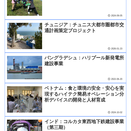
2024-09-05
チュニジア：チュニス大都市圏都市交
通計画策定プロジェクト
2026-01-23
バングラデシュ：ハリプール新発電所
建設事業
2022-06-20
ベトナム：食と環境の安全・安心を実
現するハイテク簡易オペレーション分
析デバイスの開発と人材育成
2024-10-02
インド：コルカタ東西地下鉄建設事業
（第三期）