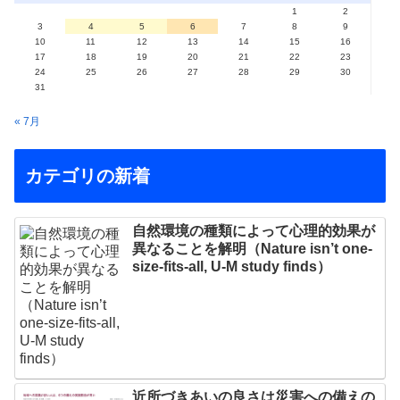
1
2
3
4
5
6
7
8
9
10
11
12
13
14
15
16
17
18
19
20
21
22
23
24
25
26
27
28
29
30
31
« 7月
カテゴリの新着
自然環境の種類によって心理的効果が
異なることを解明（Nature isn’t one-
size-fits-all, U-M study finds）
近所づきあいの良さは災害への備えの