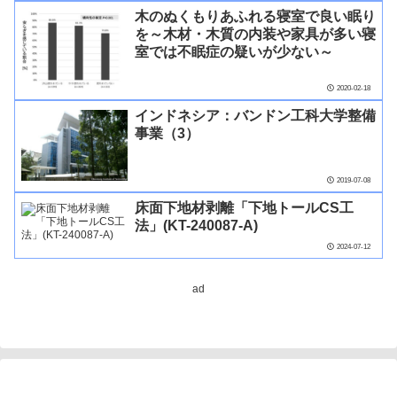
木のぬくもりあふれる寝室で良い眠り
を～木材・木質の内装や家具が多い寝
室では不眠症の疑いが少ない～
2020-02-18
インドネシア：バンドン工科大学整備
事業（3）
2019-07-08
床面下地材剥離「下地トールCS工
法」(KT-240087-A)
2024-07-12
ad