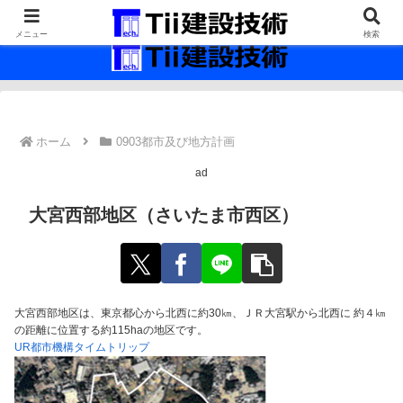
最新の建設技術の情報インフラ。
メニュー
検索
ホーム
0903都市及び地方計画
ad
大宮西部地区（さいたま市西区）
大宮西部地区は、東京都心から北西に約30㎞、ＪＲ大宮駅から北西に 約４㎞
の距離に位置する約115haの地区です。
UR都市機構タイムトリップ