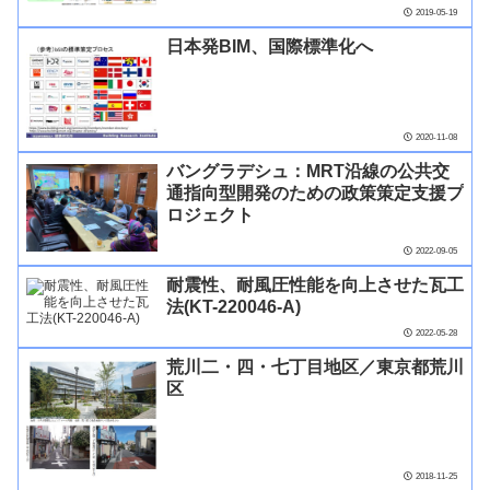
2019-05-19
日本発BIM、国際標準化へ
2020-11-08
バングラデシュ：MRT沿線の公共交
通指向型開発のための政策策定支援プ
ロジェクト
2022-09-05
耐震性、耐風圧性能を向上させた瓦工
法(KT-220046-A)
2022-05-28
荒川二・四・七丁目地区／東京都荒川
区
2018-11-25