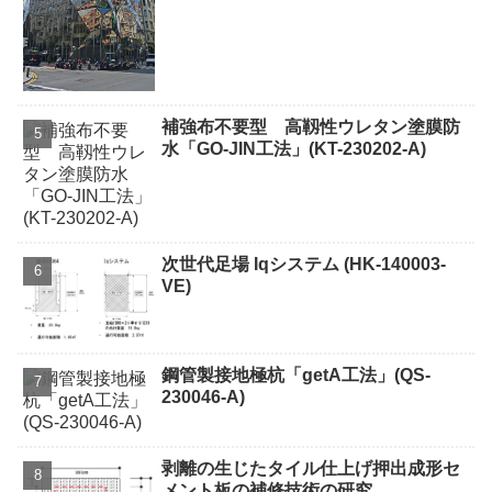
補強布不要型 高靱性ウレタン塗膜防
水「GO-JIN工法」(KT-230202-A)
次世代足場 Iqシステム (HK-140003-
VE)
鋼管製接地極杭「getA工法」(QS-
230046-A)
剥離の生じたタイル仕上げ押出成形セ
メント板の補修技術の研究