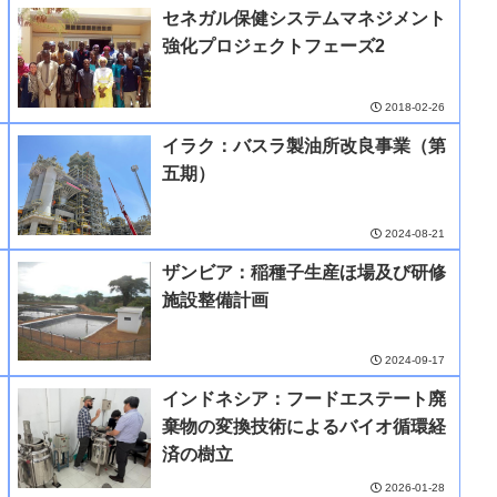
セネガル保健システムマネジメント
強化プロジェクトフェーズ2
2018-02-26
イラク：バスラ製油所改良事業（第
五期）
2024-08-21
ザンビア：稲種子生産ほ場及び研修
施設整備計画
2024-09-17
インドネシア：フードエステート廃
棄物の変換技術によるバイオ循環経
済の樹立
2026-01-28