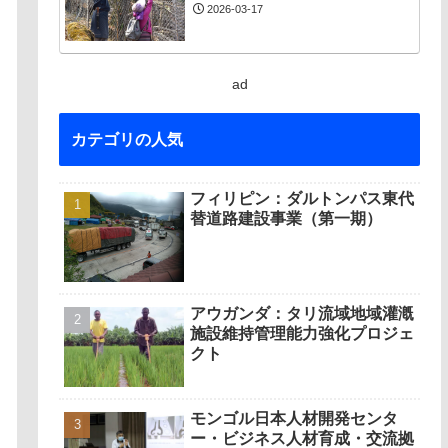
2026-03-17
ad
カテゴリの人気
フィリピン：ダルトンパス東代
替道路建設事業（第一期）
アウガンダ：タリ流域地域灌漑
施設維持管理能力強化プロジェ
クト
モンゴル日本人材開発センタ
ー・ビジネス人材育成・交流拠