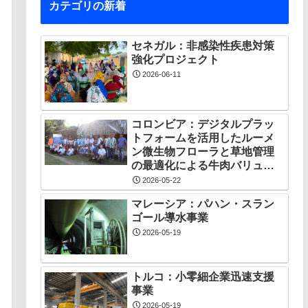
カテゴリの新着
セネガル：非感染性疾患対策
強化プロジェクト
2026-06-11
コロンビア：デジタルプラッ
トフォームを活用したルーメ
ン微生物フローラと草地管理
の最適化による牛肉バリュー
チェーン創出プロジェクト
2026-05-22
マレーシア：パハン・スラン
ゴール導水事業
2026-05-19
トルコ：小零細企業迅速支援
事業
2026-05-19