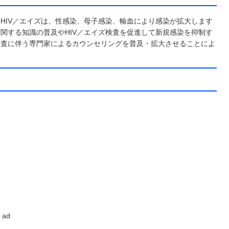
。HIV／エイズは、性感染、母子感染、輸血により感染が拡大します
に関する知識の普及やHIV／エイズ検査を促進して新規感染を抑制す
検査に伴う専門家によるカウンセリングを普及・拡大させることによ
ad