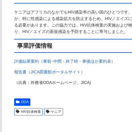
ケニアはアフリカのなかでもHIV感染率の高い国のひとつです
が、特に性感染による感染拡大を防止するため、HIV／エイズ
る必要があります。この協力では、HIV抗体検査の実施および
り、HIV／エイズの新規感染を予防することに寄与しました。
事業評価情報
評価結果要約（事前･中間・終了時・事後ほか要約表）
報告書（JICA図書館ポータルサイト）
（出典：外務省ODAホームページ、JICA)
ODA
HIV抗体検査
ケニア