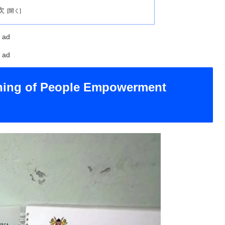
次
ad
ad
ning of People Empowerment