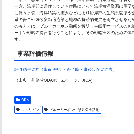
一方、沿岸部に居住している住民にとって沿岸海洋資源は重要
に伴う水質・海洋汚染の拡大などにより沿岸部の生態系破壊や
系の保全や気候変動適応策と地域の持続的発展を両立させるた
の協力では、ブルーカーボン動態を解明し生態系サービスの包
ーボン戦略の提言を行うことにより、その戦略実装のための体
す。
事業評価情報
評価結果要約（事前･中間・終了時・事後ほか要約表）
（出典：外務省ODAホームページ、JICA)
ODA
フィリピン
ブルーカーボン生態系保全活動