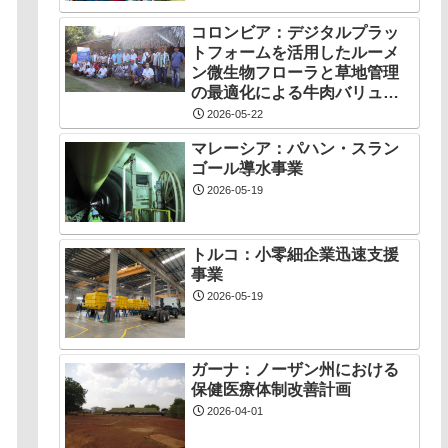
コロンビア：デジタルプラッ
トフォームを活用したルーメ
ン微生物フローラと草地管理
の最適化による牛肉バリュー
チェーン創出プロジェクト
2026-05-22
マレーシア：パハン・スラン
ゴール導水事業
2026-05-19
トルコ：小零細企業迅速支援
事業
2026-05-19
ガーナ：ノーザン州における
保健医療体制改善計画
2026-04-01