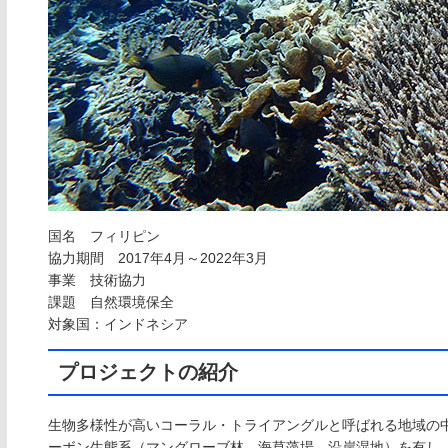
国名 フィリピン
協力期間 2017年4月～2022年3月
事業 技術協力
課題 自然環境保全
対象国：インドネシア
プロジェクトの紹介
生物多様性が高いコーラル・トライアングルと呼ばれる地域の
ーボン生態系（マングローブ林、海草藻場、沿岸湿地）を有し