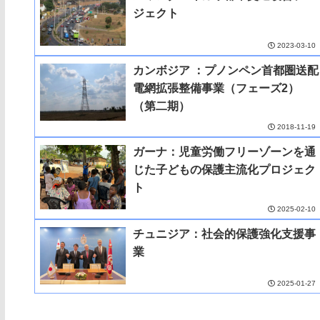
ジェクト
2023-03-10
カンボジア ：プノンペン首都圏送配
電網拡張整備事業（フェーズ2）
（第二期）
2018-11-19
ガーナ：児童労働フリーゾーンを通
じた子どもの保護主流化プロジェク
ト
2025-02-10
チュニジア：社会的保護強化支援事
業
2025-01-27