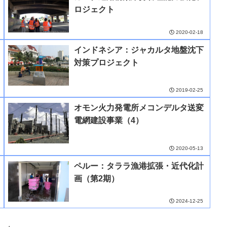
ロジェクト
2020-02-18
インドネシア：ジャカルタ地盤沈下
対策プロジェクト
2019-02-25
オモン火力発電所メコンデルタ送変
電網建設事業（4）
2020-05-13
ペルー：タララ漁港拡張・近代化計
画（第2期）
2024-12-25