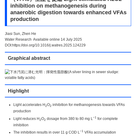
inhibition on methanogenesis during
anaerobic digestion towards enhanced VFAs
production
Jiasi Sun, Zhen He
Water Research Available online 14 July 2025
DOI:https://doi.org/10.1016/j.watres.2025.124229
Graphical abstract
Highlight
Light accelerates H
O
inhibition for methanogenesis towards VFAs
2
2
production
−1
Light reduces H
O
dosage from 380 to 80 mg L
for complete
2
2
inhibition
−1
The inhibition results in over 11 g COD L
VFAs accumulation