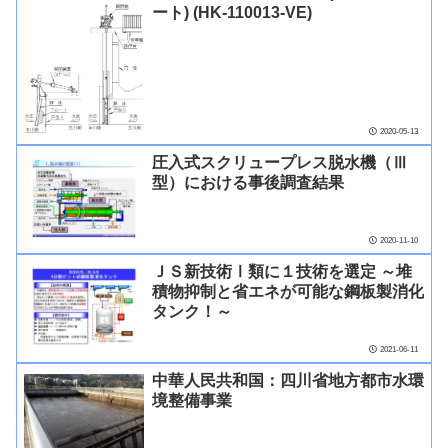
ート) (HK-110013-VE)
2020-05-13
圧入式スクリュープレス脱水機（Ⅲ
型）における事後調査結果
2020-11-10
ＪＳ新技術Ⅰ類に１技術を選定 ～堆
積物抑制と省エネが可能な鋼板製消化
タンク！～
2021-06-11
中華人民共和国：四川省地方都市水環
境整備事業