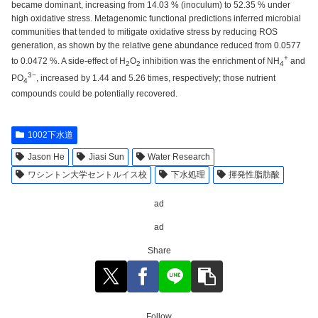
became dominant, increasing from 14.03 % (inoculum) to 52.35 % under
high oxidative stress. Metagenomic functional predictions inferred microbial
communities that tended to mitigate oxidative stress by reducing ROS
generation, as shown by the relative gene abundance reduced from 0.0577
+
to 0.0472 %. A side-effect of H
O
inhibition was the enrichment of NH
and
2
2
4
3−
PO
, increased by 1.44 and 5.26 times, respectively; those nutrient
4
compounds could be potentially recovered.
1002下水道
Jason He
Jiasi Sun
Water Research
ワシントン大学セントルイス校
下水処理
揮発性脂肪酸
ad
ad
Share
Follow