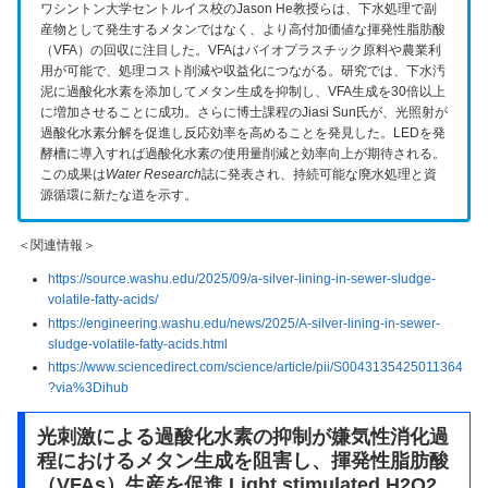
ワシントン大学セントルイス校のJason He教授らは、下水処理で副
産物として発生するメタンではなく、より高付加価値な揮発性脂肪酸
（VFA）の回収に注目した。VFAはバイオプラスチック原料や農業利
用が可能で、処理コスト削減や収益化につながる。研究では、下水汚
泥に過酸化水素を添加してメタン生成を抑制し、VFA生成を30倍以上
に増加させることに成功。さらに博士課程のJiasi Sun氏が、光照射が
過酸化水素分解を促進し反応効率を高めることを発見した。LEDを発
酵槽に導入すれば過酸化水素の使用量削減と効率向上が期待される。
この成果は
Water Research
誌に発表され、持続可能な廃水処理と資
源循環に新たな道を示す。
＜関連情報＞
https://source.washu.edu/2025/09/a-silver-lining-in-sewer-sludge-
volatile-fatty-acids/
https://engineering.washu.edu/news/2025/A-silver-lining-in-sewer-
sludge-volatile-fatty-acids.html
https://www.sciencedirect.com/science/article/pii/S0043135425011364
?via%3Dihub
光刺激による過酸化水素の抑制が嫌気性消化過
程におけるメタン生成を阻害し、揮発性脂肪酸
（VFAs）生産を促進 Light stimulated H2O2