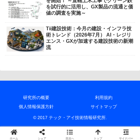
を開始！ ～直轄土木工事でグリーン鉄
を試行的に活用し、GX製品の流通と価
値の調査を実施～
Tii建設技術：今月の建設・インフラ技
術トレンド（2026年7月） AI・レジリ
エンス・GXが加速する建設技術の新潮
流
研究所の概要
利用規約
個人情報保護方針
サイトマップ
© 2017 テック・アイ技術情報研究所.
ホーム
シェア
目次へ
トップ
サイドバー