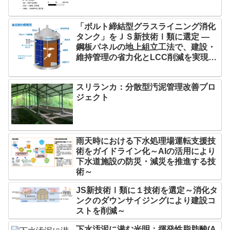
「ボルト締結型グラスライニング消化
タンク」をＪＳ新技術Ⅰ類に選定 ―
鋼板パネルの地上組立工法で、建設・
維持管理の省力化とLCC削減を実現
―
スリランカ：分散型汚泥管理改善プロ
ジェクト
雨天時における下水処理場運転支援技
術をガイドライン化～AIの活用により
下水道施設の防災・減災を推進する技
術～
JS新技術Ⅰ類に１技術を選定～消化タ
ンクのダウンサイジングにより建設コ
ストを削減～
下水汚泥に潜む光明：揮発性脂肪酸(A