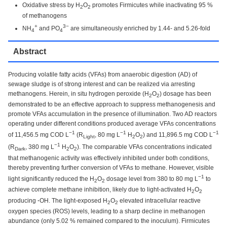
Oxidative stress by H
O
promotes Firmicutes while inactivating 95 %
2
2
of methanogens
+
3−
NH
and PO
are simultaneously enriched by 1.44- and 5.26-fold
4
4
Abstract
Producing volatile fatty acids (VFAs) from anaerobic digestion (AD) of
sewage sludge is of strong interest and can be realized via arresting
methanogens. Herein, in situ hydrogen peroxide (H
O
) dosage has been
2
2
demonstrated to be an effective approach to suppress methanogenesis and
promote VFAs accumulation in the presence of illumination. Two AD reactors
operating under different conditions produced average VFAs concentrations
−1
−1
−1
of 11,456.5 mg COD L
(R
, 80 mg L
H
O
) and 11,896.5 mg COD L
Light
2
2
−1
(R
, 380 mg L
H
O
). The comparable VFAs concentrations indicated
Dark
2
2
that methanogenic activity was effectively inhibited under both conditions,
thereby preventing further conversion of VFAs to methane. However, visible
−1
light significantly reduced the H
O
dosage level from 380 to 80 mg L
to
2
2
achieve complete methane inhibition, likely due to light-activated H
O
2
2
producing
·
OH. The light-exposed H
O
elevated intracellular reactive
2
2
oxygen species (ROS) levels, leading to a sharp decline in methanogen
abundance (only 5.02 % remained compared to the inoculum). Firmicutes