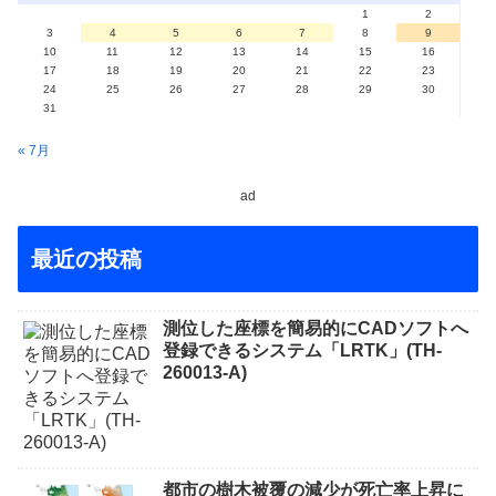
1
2
3
4
5
6
7
8
9
10
11
12
13
14
15
16
17
18
19
20
21
22
23
24
25
26
27
28
29
30
31
« 7月
ad
最近の投稿
測位した座標を簡易的にCADソフトへ
登録できるシステム「LRTK」(TH-
260013-A)
都市の樹木被覆の減少が死亡率上昇に