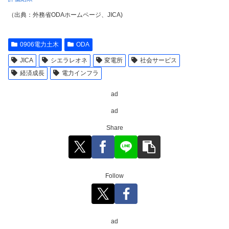
（出典：外務省ODAホームページ、JICA)
0906電力土木
ODA
JICA
シエラレオネ
変電所
社会サービス
経済成長
電力インフラ
ad
ad
Share
Follow
ad