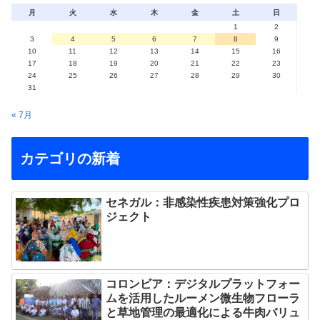
月
火
水
木
金
土
日
1
2
3
4
5
6
7
8
9
10
11
12
13
14
15
16
17
18
19
20
21
22
23
24
25
26
27
28
29
30
31
« 7月
カテゴリの新着
セネガル：非感染性疾患対策強化プロ
ジェクト
コロンビア：デジタルプラットフォー
ムを活用したルーメン微生物フローラ
と草地管理の最適化による牛肉バリュ