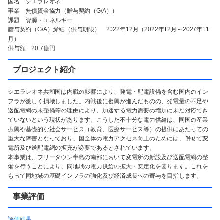
国名 シエラレオネ
事業 無償資金協力（贈与契約（G/A））
課題 資源・エネルギー
贈与契約（G/A）締結（供与期限） 2022年12月（2022年12月～2027年11
月）
供与額 20.7億円
プロジェクト紹介
シエラレオネ共和国は内戦の影響により、発電・配電設備を含む国内のイン
フラが激しく損壊しました。内戦後に復興が進んだものの、発電量の不足や
送配電網の未整備等の理由により、加速する電力需要の増加に未だ対応でき
ていないという現状があります。こうした不十分な電力供給は、同国の産業
振興や基礎的な社会サービス（教育、医療サービス等）の提供にあたっての
重大な障害となっており、国全体の電力アクセス向上のためには、併せて変
電所及び送配電網の拡充が必要であるとされています。
本事業は、フリータウン半島の南部において変電所の新設及び送配電網の整
備を行うことにより、同地域の電力供給の拡大・安定化を図ります。これを
もって同地域の基礎インフラの強化及び経済成長への寄与を目指します。
事業評価
評価結果