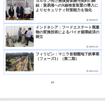
ヨルダン向け無償資金贈与契約の締
結：貿易港へのX線検査装置の導入に
よりセキュリティ対策能力を強化
2019-08-01
インドネシア：フードエステート廃棄
物の変換技術によるバイオ循環経済の
樹立
2026-01-28
フィリピン：マニラ首都圏地下鉄事業
（フェーズ1）（第二期）
2022-12-23
ad