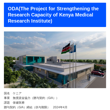
ODA(The Project for Strengthening the
Research Capacity of Kenya Medical
Research Institute)
国名 ケニア
事業 無償資金協力（贈与契約（G/A））
課題 保健医療
贈与契約（G/A）締結（供与期限） 2024年4月