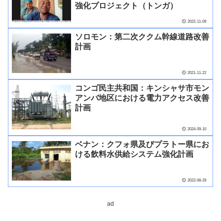
強化プロジェクト（トンガ）
2022-11-09
ソロモン：第二次ククム幹線道路改善
計画
2021-11-22
コンゴ民主共和国：キンシャサ市モン
アンバ地区における電力アクセス改善
計画
2024-09-10
ベナン：クフォ県及びプラトー県にお
ける飲料水供給システム強化計画
2022-08-29
ad