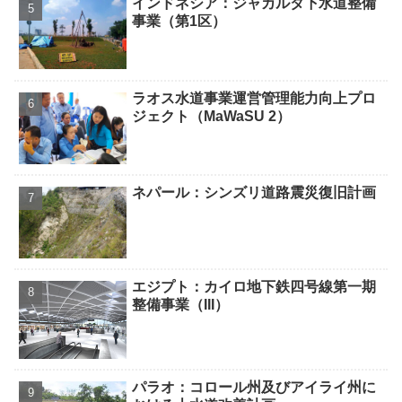
インドネシア：ジャカルタ下水道整備
事業（第1区）
ラオス水道事業運営管理能力向上プロ
ジェクト（MaWaSU 2）
ネパール：シンズリ道路震災復旧計画
エジプト：カイロ地下鉄四号線第一期
整備事業（III）
パラオ：コロール州及びアイライ州に