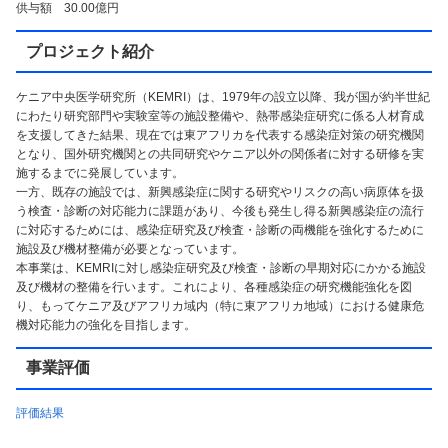
供与額 30.00億円
プロジェクト紹介
ケニア中央医学研究所（KEMRI）は、1979年の設立以降、我が国が約半世紀
にわたり研究部門や実験室等の施設整備や、熱帯感染症研究に係る人材育成
を支援してきた結果、現在では東アフリカを代表する感染症対策の研究機関
となり、国外研究機関との共同研究やケニア以外の関係者に対する研修を実
施するまでに発展しています。
一方、既存の施設では、新興感染症に関する研究やリスクの高い病原体を扱
う検査・診断の対応能力に課題があり、今後も発生し得る新興感染症の流行
に対応するためには、感染症研究及び検査・診断の両機能を強化するために
施設及び機材整備が必要となっています。
本事業は、KEMRIに対し感染症研究及び検査・診断の早期対応にかかる施設
及び機材の整備を行います。これにより、各種感染症の研究機能強化を図
り、もってケニア及びアフリカ域内（特に東アフリカ地域）における健康危
機対応能力の強化を目指します。
事業評価
評価結果