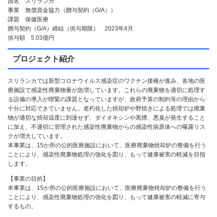
国名 スリランカ
事業 無償資金協力（贈与契約（G/A））
課題 保健医療
贈与契約（G/A）締結（供与期限） 2023年4月
供与額 5.03億円
プロジェクト紹介
スリランカでは新型コロナウイルス感染症のワクチン接種が進み、各地の医
療施設で感染性廃棄物量が急増しています。これらの廃棄物を適切に処理す
る設備の導入が喫緊の課題となっていますが、政府予算の制約等の理由から
十分に対応できていません。老朽化した焼却炉や野焼きによる処理では廃棄
物が適切な焼却温度に到達せず、ダイオキシンや黒煙、悪臭が発生すること
に加え、不適切に管理された感染性廃棄物からの感染性病原体への曝露リス
クが増大しています。
本事業は、15か所の公的医療施設において、医療廃棄物焼却炉の整備を行う
ことにより、感染性廃棄物処理の強化を図り、もって健康被害の軽減を目指
します。
【事業の目的】
本事業は、15か所の公的医療施設において、医療廃棄物焼却炉の整備を行う
ことにより、感染性廃棄物処理の強化を図り、もって健康被害の軽減に寄与
するもの。