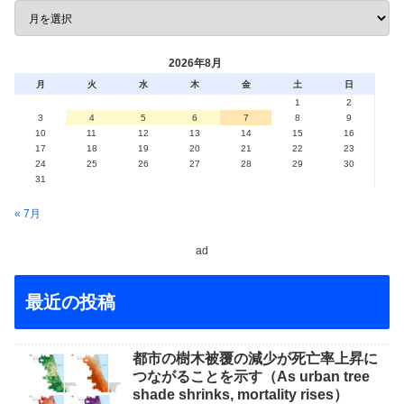
2026年8月
月
火
水
木
金
土
日
1
2
3
4
5
6
7
8
9
10
11
12
13
14
15
16
17
18
19
20
21
22
23
24
25
26
27
28
29
30
31
« 7月
ad
最近の投稿
都市の樹木被覆の減少が死亡率上昇に
つながることを示す（As urban tree
shade shrinks, mortality rises）