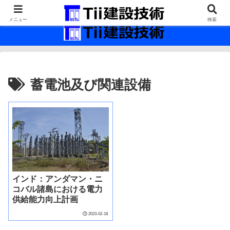
最新の建設技術の情報インフラ。
メニュー
検索
蓄電池及び関連設備
インド：アンダマン・ニ
コバル諸島における電力
供給能力向上計画
2023-02-18