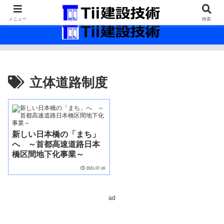
最新の建設技術の情報インフラ。
メニュー
検索
立体道路制度
新しい日本橋の「まち」
へ ～首都高速道路日本
橋区間地下化事業～
2021-07-16
ad