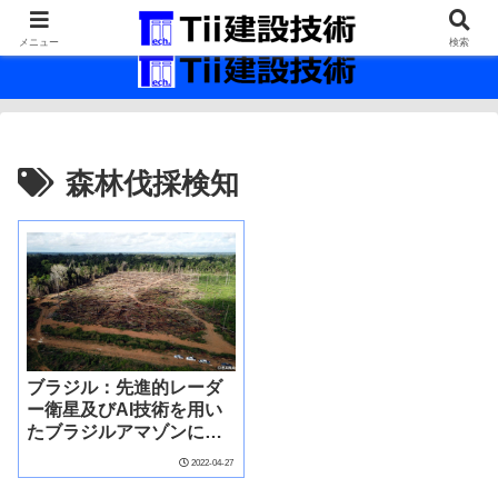
最新の建設技術の情報インフラ。
メニュー
検索
森林伐採検知
ブラジル：先進的レーダ
ー衛星及びAI技術を用い
たブラジルアマゾンにお
ける違法森林伐採管理改
2022-04-27
善プロジェクト