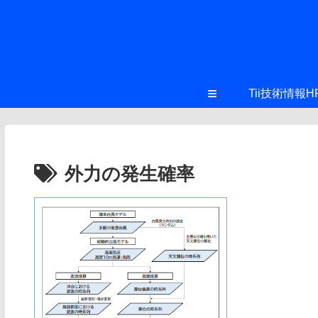
≡
Tii技術情報H
外力の発生確率