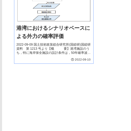
港湾におけるシナリオベースに
よる外力の確率評価
2022-09-09 国土技術政策総合研究所(国総研)国総研
資料 第 1213 号より【概 要】港湾施設のう
ち，特に海岸保全施設の設計条件は，50年確率波
と，既往最高潮位もしくは朔望平均満潮位に伊勢湾
2022-09-10
台風級の台風の高潮偏差を加えた潮位の...