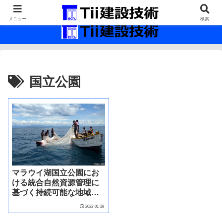
最新の建設技術の情報インフラ。
メニュー
検索
国立公園
マラウイ湖国立公園にお
ける統合自然資源管理に
基づく持続可能な地域開
発モデル構築プロジェク
2022-01-28
ト