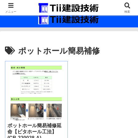
最新の建設技術の情報インフラ。
メニュー
検索
ポットホール簡易補修
ポットホール簡易補修延
命【ピタホール工法】
(CB-220028-A)