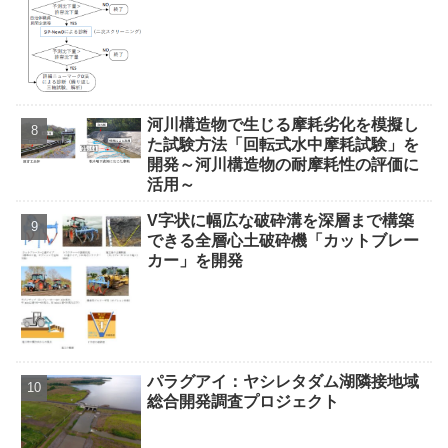
河川構造物で生じる摩耗劣化を模擬し
た試験方法「回転式水中摩耗試験」を
開発～河川構造物の耐摩耗性の評価に
活用～
V字状に幅広な破砕溝を深層まで構築
できる全層心土破砕機「カットブレー
カー」を開発
パラグアイ：ヤシレタダム湖隣接地域
総合開発調査プロジェクト