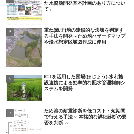
た水資源開発基本計画のあり方につい
て」
重ね(親子)池の連鎖的な決壊を判定す
る手法を開発～ため池ハザードマップ
や浸水想定区域図作成に使用
ICTを活用した圃場(ほじょう)-水利施
設連携による効率的な配水管理制御シ
ステムを開発
ため池の耐震診断を低コスト・短期間
で行える手法～ 本格的な詳細診断の要
否を判断 ～