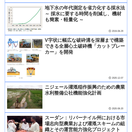
地下水の年代測定を省力化する採水法
～ 採水に要する時間を削減し、機材
も簡素・軽量化 ～
2019-08-29
V字状に幅広な破砕溝を深層まで構築
できる全層心土破砕機「カットブレー
カー」を開発
2020-12-07
ニジェール灌漑稲作振興のための農業
水利整備公社機能強化計画
2020-08-20
スーダン：リバーナイル州における市
場志向型農業および灌漑スキームの組
織とその運営能力強化プロジェクト