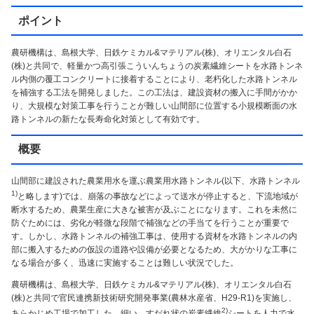
ポイント
農研機構は、島根大学、日鉄ケミカル&マテリアル(株)、オリエンタル白石
(株)と共同で、軽量かつ高引張こういんちょうの炭素繊維シートを水路トンネ
ル内側の覆工コンクリートに接着することにより、老朽化した水路トンネル
を補強する工法を開発しました。この工法は、建設資材の搬入に手間がかか
り、大規模な対策工事を行うことが難しい山間部に位置する小規模断面の水
路トンネルの新たな長寿命化対策として有効です。
概要
山間部に建設された農業用水を運ぶ農業用水路トンネル(以下、水路トンネル
1)
と略します)では、崩落の事故などによって送水が停止すると、下流地域が
断水するため、農業生産に大きな被害が及ぶことになります。これを未然に
防ぐためには、劣化が軽微な段階で補強などの手当てを行うことが重要で
す。しかし、水路トンネルの補強工事は、使用する資材を水路トンネルの内
部に搬入するための仮設の道路や設備が必要となるため、大がかりな工事に
なる場合が多く、迅速に実施することは難しい状況でした。
農研機構は、島根大学、日鉄ケミカル&マテリアル(株)、オリエンタル白石
(株)と共同で官民連携新技術研究開発事業(農林水産省、H29-R1)を実施し、
2)
あらかじめ工場で加工した、細い、すだれ状の炭素繊維
シートを人力で水