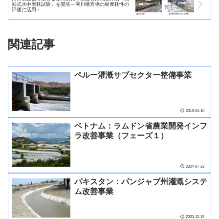
転式水中摩耗試験」を開発～河川構造物の耐摩耗性の
評価に活用～
関連記事
ペルー灌漑サブセクター整備事業
2019-04-10
ベトナム：ラムドン省農業開発インフ
ラ改善事業（フェーズ１）
2024-07-23
パキスタン：パンジャブ州灌漑システ
ム改善事業
2020-12-15