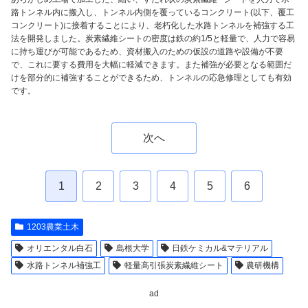
路トンネル内に搬入し、トンネル内側を覆っているコンクリート(以下、覆工
コンクリート)に接着することにより、老朽化した水路トンネルを補強する工
法を開発しました。炭素繊維シートの密度は鉄の約1/5と軽量で、人力で容易
に持ち運びが可能であるため、資材搬入のための仮設の道路や設備が不要
で、これに要する費用を大幅に軽減できます。また補強が必要となる範囲だ
けを部分的に補強することができるため、トンネルの応急修理としても有効
です。
次へ
1
2
3
4
5
6
1203農業土木
オリエンタル白石
島根大学
日鉄ケミカル&マテリアル
水路トンネル補強工
軽量高引張炭素繊維シート
農研機構
ad