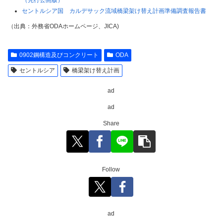
（先行公開版）
セントルシア国 カルデサック流域橋梁架け替え計画準備調査報告書
（出典：外務省ODAホームページ、JICA)
0902鋼構造及びコンクリート
ODA
セントルシア
橋梁架け替え計画
ad
ad
Share
Follow
ad