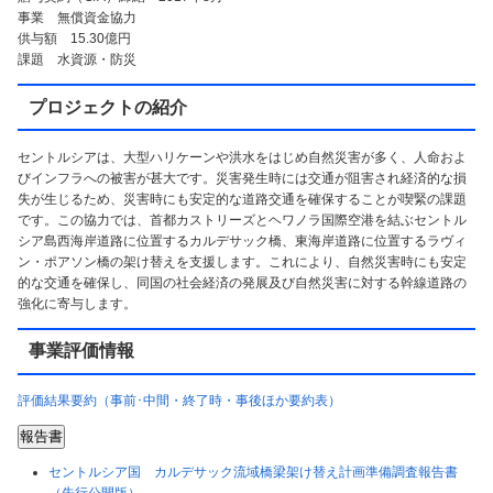
事業 無償資金協力
供与額 15.30億円
課題 水資源・防災
プロジェクトの紹介
セントルシアは、大型ハリケーンや洪水をはじめ自然災害が多く、人命およ
びインフラへの被害が甚大です。災害発生時には交通が阻害され経済的な損
失が生じるため、災害時にも安定的な道路交通を確保することが喫緊の課題
です。この協力では、首都カストリーズとヘワノラ国際空港を結ぶセントル
シア島西海岸道路に位置するカルデサック橋、東海岸道路に位置するラヴィ
ン・ポアソン橋の架け替えを支援します。これにより、自然災害時にも安定
的な交通を確保し、同国の社会経済の発展及び自然災害に対する幹線道路の
強化に寄与します。
事業評価情報
評価結果要約（事前･中間・終了時・事後ほか要約表）
報告書
セントルシア国 カルデサック流域橋梁架け替え計画準備調査報告書