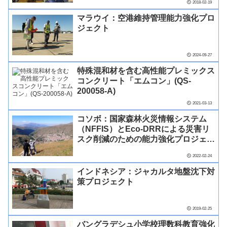
2018-02-19
マラウイ：空港維持管理能力強化プロ
ジェクト
2024-09-27
特殊混和材を含む高性能プレミックス
コンクリート「エムコン」(QS-
200058-A)
2021-03-13
コソボ：国家森林火災情報システム
（NFFIS）とEco-DRRによる災害リ
スク削減のための能力強化プロジェク
ト
2022-02-24
インドネシア：ジャカルタ地盤沈下対
策プロジェクト
2019-02-25
バングラデシュ小学校理数科教育強化