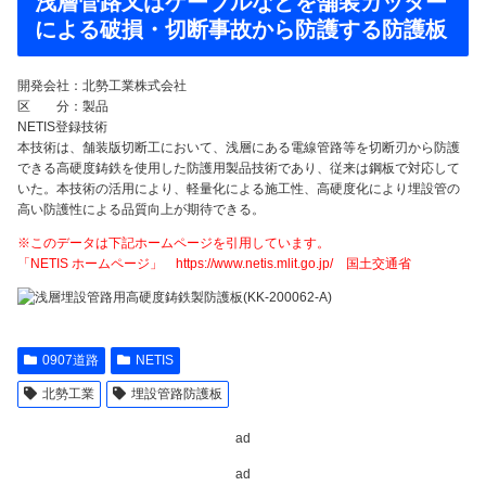
浅層管路又はケーブルなどを舗装カッター
による破損・切断事故から防護する防護板
開発会社：北勢工業株式会社
区 分：製品
NETIS登録技術
本技術は、舗装版切断工において、浅層にある電線管路等を切断刃から防護
できる高硬度鋳鉄を使用した防護用製品技術であり、従来は鋼板で対応して
いた。本技術の活用により、軽量化による施工性、高硬度化により埋設管の
高い防護性による品質向上が期待できる。
※このデータは下記ホームページを引用しています。
「NETIS ホームページ」 https://www.netis.mlit.go.jp/ 国土交通省
0907道路
NETIS
北勢工業
埋設管路防護板
ad
ad