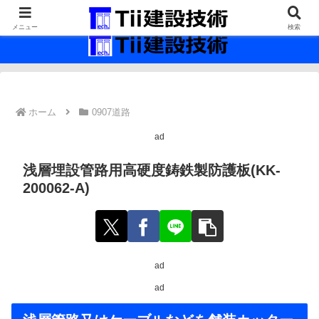
最新の建設技術の情報インフラ。
メニュー
検索
ホーム
0907道路
ad
浅層埋設管路用高硬度鋳鉄製防護板(KK-
200062-A)
ad
ad