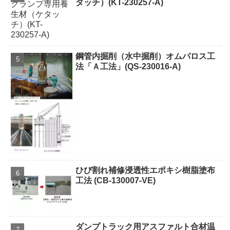
タッチ）(KT-230257-A)
鋼管内掘削（水中掘削）オムパロス工
法「Ａ工法」(QS-230016-A)
ひび割れ補修浸透性エポキシ樹脂塗布
工法 (CB-130007-VE)
ダンプトラック用アスファルト合材温