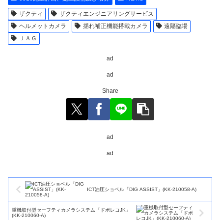
ザクティ
ザクティエンジニアリングサービス
ヘルメットカメラ
揺れ補正機能搭載カメラ
遠隔臨場
ＪＡＧ
ad
ad
Share
ad
ad
ICT油圧ショベル「DIG ASSIST」(KK-210058-A)
重機取付型セーフティカメラシステム「ドボレコJK」
(KK-210060-A)