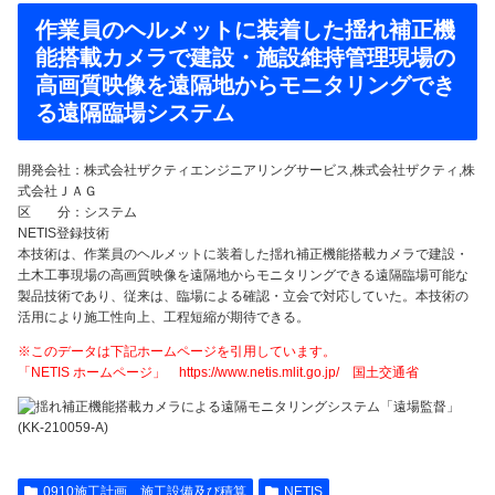
作業員のヘルメットに装着した揺れ補正機
能搭載カメラで建設・施設維持管理現場の
高画質映像を遠隔地からモニタリングでき
る遠隔臨場システム
開発会社：株式会社ザクティエンジニアリングサービス,株式会社ザクティ,株
式会社ＪＡＧ
区 分：システム
NETIS登録技術
本技術は、作業員のヘルメットに装着した揺れ補正機能搭載カメラで建設・
土木工事現場の高画質映像を遠隔地からモニタリングできる遠隔臨場可能な
製品技術であり、従来は、臨場による確認・立会で対応していた。本技術の
活用により施工性向上、工程短縮が期待できる。
※このデータは下記ホームページを引用しています。
「NETIS ホームページ」 https://www.netis.mlit.go.jp/ 国土交通省
0910施工計画、施工設備及び積算
NETIS