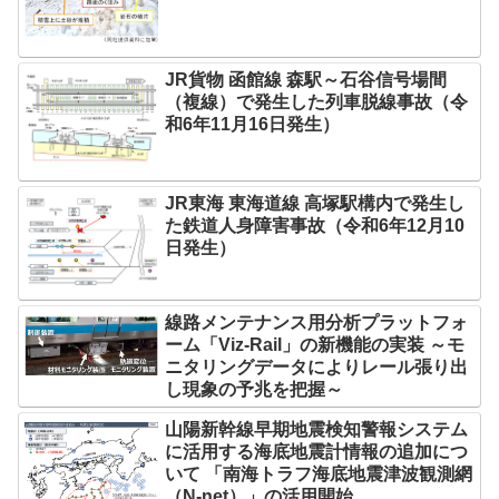
JR貨物 函館線 森駅～石谷信号場間
（複線）で発生した列車脱線事故（令
和6年11月16日発生）
JR東海 東海道線 高塚駅構内で発生し
た鉄道人身障害事故（令和6年12月10
日発生）
線路メンテナンス用分析プラットフォ
ーム「Viz-Rail」の新機能の実装 ～モ
ニタリングデータによりレール張り出
し現象の予兆を把握～
山陽新幹線早期地震検知警報システム
に活用する海底地震計情報の追加につ
いて 「南海トラフ海底地震津波観測網
（N-net）」の活用開始