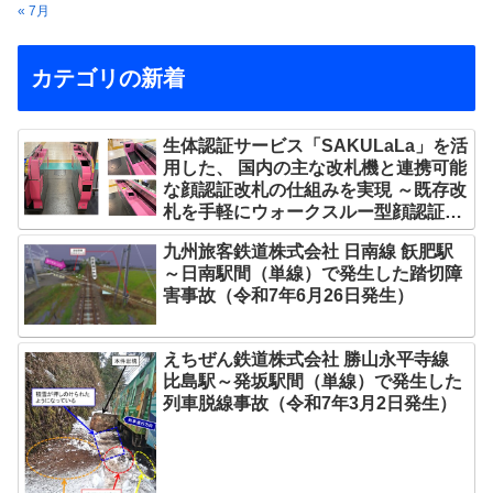
« 7月
カテゴリの新着
生体認証サービス「SAKULaLa」を活
用した、 国内の主な改札機と連携可能
な顔認証改札の仕組みを実現 ～既存改
札を手軽にウォークスルー型顔認証改
札へ ～
九州旅客鉄道株式会社 日南線 飫肥駅
～日南駅間（単線）で発生した踏切障
害事故（令和7年6月26日発生）
えちぜん鉄道株式会社 勝山永平寺線
比島駅～発坂駅間（単線）で発生した
列車脱線事故（令和7年3月2日発生）