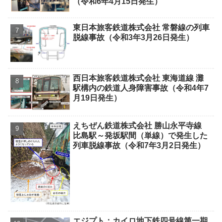
（令和6年4月15日発生）
東日本旅客鉄道株式会社 常磐線の列車
脱線事故（令和3年3月26日発生）
西日本旅客鉄道株式会社 東海道線 灘
駅構内の鉄道人身障害事故（令和4年7
月19日発生）
えちぜん鉄道株式会社 勝山永平寺線
比島駅～発坂駅間（単線）で発生した
列車脱線事故（令和7年3月2日発生）
エジプト：カイロ地下鉄四号線第一期