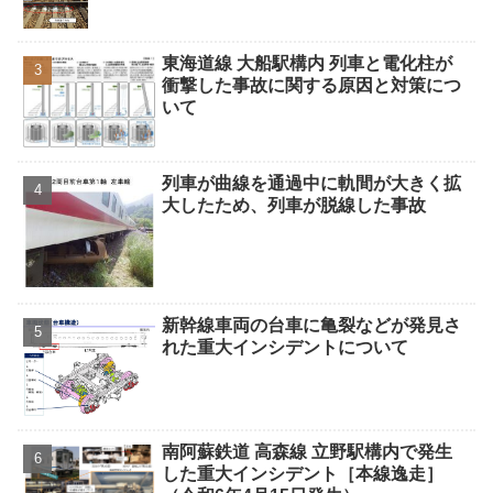
東海道線 大船駅構内 列車と電化柱が
衝撃した事故に関する原因と対策につ
いて
列車が曲線を通過中に軌間が大きく拡
大したため、列車が脱線した事故
新幹線車両の台車に亀裂などが発見さ
れた重大インシデントについて
南阿蘇鉄道 高森線 立野駅構内で発生
した重大インシデント［本線逸走］