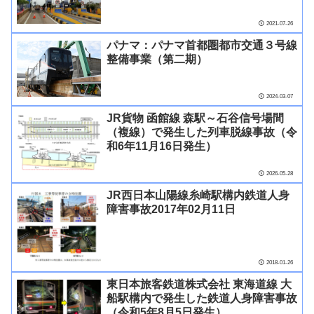
2021-07-26
パナマ：パナマ首都圏都市交通３号線
整備事業（第二期）
2024-03-07
JR貨物 函館線 森駅～石谷信号場間
（複線）で発生した列車脱線事故（令
和6年11月16日発生）
2026-05-28
JR西日本山陽線糸崎駅構内鉄道人身
障害事故2017年02月11日
2018-01-26
東日本旅客鉄道株式会社 東海道線 大
船駅構内で発生した鉄道人身障害事故
（令和5年8月5日発生）