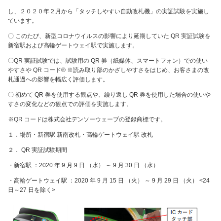
し、２０２０年２月から「タッチしやすい自動改札機」の実証試験を実施し
ています。
〇 このたび、新型コロナウイルスの影響により延期していた QR 実証試験を
新宿駅および高輪ゲートウェイ駅で実施します。
〇QR 実証試験では、試験用の QR 券（紙媒体、スマートフォン）での使い
やすさや QR コード® ※読み取り部のかざしやすさをはじめ、お客さまの改
札通過への影響を幅広く評価します。
〇 初めて QR 券を使用する観点や、繰り返し QR 券を使用した場合の使いや
すさの変化などの観点での評価を実施します。
※QR コードは株式会社デンソーウェーブの登録商標です。
１．場所・新宿駅 新南改札・高輪ゲートウェイ駅 改札
２． QR 実証試験期間
・新宿駅 ：2020 年 9 月 9 日 （水） ～ 9 月 30 日 （水）
・高輪ゲートウェイ駅 ：2020 年 9 月 15 日 （火） ～ 9 月 29 日 （火） <24
日～27 日を除く>