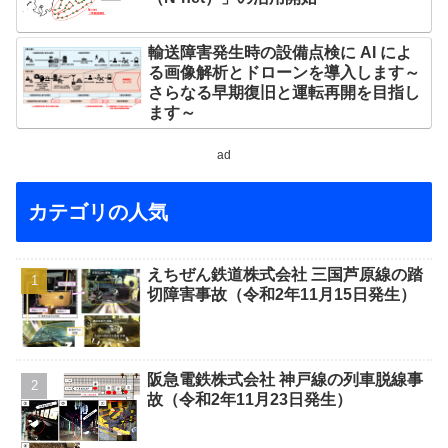
輸送障害発生時の設備点検に AI によ
る画像解析とドローンを導入します～
さらなる早期復旧と運転再開を目指し
ます～
ad
カテゴリの人気
えちぜん鉄道株式会社 三国芦原線の踏
切障害事故（令和2年11月15日発生）
阪急電鉄株式会社 神戸線の列車脱線事
故（令和2年11月23日発生）