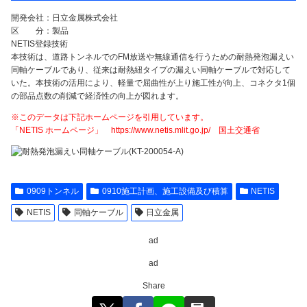
開発会社：日立金属株式会社
区 分：製品
NETIS登録技術
本技術は、道路トンネルでのFM放送や無線通信を行うための耐熱発泡漏えい
同軸ケーブルであり、従来は耐熱紐タイプの漏えい同軸ケーブルで対応して
いた。本技術の活用により、軽量で屈曲性が上り施工性が向上、コネクタ1個
の部品点数の削減で経済性の向上が図れます。
※このデータは下記ホームページを引用しています。
「NETIS ホームページ」 https://www.netis.mlit.go.jp/ 国土交通省
0909トンネル
0910施工計画、施工設備及び積算
NETIS
NETIS
同軸ケーブル
日立金属
ad
ad
Share