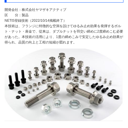
開発会社：株式会社ヤマザキアクティブ
区 分：製品
NETIS登録技術（2022/10/14掲載終了）
本技術は、フランジに特徴的な空洞を設けてゆるみ止め効果を発揮するボル
ト・ナット・座金で、従来は、ダブルナットを羽交い締めに2度締めこむ必要
があった。本技術の活用により、1度の締めこみで安定したゆるみ止め効果が
得られ、品質の向上と工程の短縮が図れます。