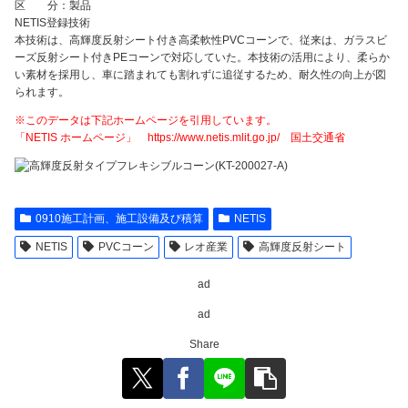
区 分：製品
NETIS登録技術
本技術は、高輝度反射シート付き高柔軟性PVCコーンで、従来は、ガラスビ
ーズ反射シート付きPEコーンで対応していた。本技術の活用により、柔らか
い素材を採用し、車に踏まれても割れずに追従するため、耐久性の向上が図
られます。
※このデータは下記ホームページを引用しています。
「NETIS ホームページ」 https://www.netis.mlit.go.jp/ 国土交通省
0910施工計画、施工設備及び積算
NETIS
NETIS
PVCコーン
レオ産業
高輝度反射シート
ad
ad
Share