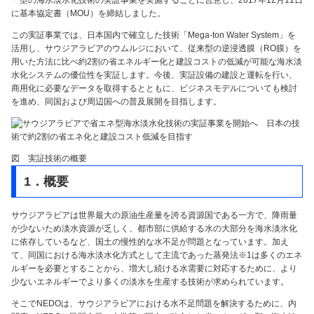
ー型の海水淡水化技術の実証事業を実施することに合意し、2017年12月11日
に基本協定書（MOU）を締結しました。
この実証事業では、日本国内で確立した技術「Mega-ton Water System」を
活用し、サウジアラビアのウムルジにおいて、従来型の逆浸透膜（RO膜）を
用いた方法に比べ約2割の省エネルギー化と建設コストの低減が可能な海水淡
水化システムの優位性を実証します。今後、実証設備の建設と運転を行い、
商用化に必要なデータを取得するとともに、ビジネスモデルについても検討
を進め、同国および周辺国への普及展開を目指します。
図 実証技術の概要
1．概要
サウジアラビアは世界最大の原油生産量を誇る資源国である一方で、降雨量
が少ないため淡水資源が乏しく、都市部に供給する水の大部分を海水淡水化
に依存しているなど、国土の慢性的な水不足が問題となっています。加え
て、同国における海水淡水化方式として主流であった蒸発法※1は多くのエネ
ルギーを必要とすることから、増大し続ける水需要に対応するために、より
少ないエネルギーでより多くの淡水を生産する技術が求められています。
そこでNEDOは、サウジアラビアにおける水不足問題を解決するために、内