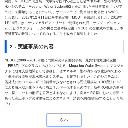
閣府、NEDOと民間企業・大学等が国内で確立した省エネルギー型の海水淡
水化システム「Mega-ton Water System※2」を活用した実証事業をサウジア
ラビアで開始することについて、サウジアラビア海水淡水化公社（SWCC）
と合意し、2017年12月11日に基本協定書（MOU）を締結しました。2018年
1月14日には、サウジアラビア・リヤドで開催された日・サウジ・ビジョン
2030ビジネスフォーラムの機会に基本協定書（MOU）の交換式を実施し、本
実証事業の推進について協力することを改めて確認しました。
2．実証事業の内容
NEDOは2009～2013年度に内閣府の研究開発事業「最先端研究開発支援
（FIRST）プログラム」のひとつである「Mega-ton Water System」プロジェ
クトに研究支援機関として参画し、省エネルギー型の海水淡水化技術である
「低圧多段高収率海水淡水化システム」を確立しました。このシステムは、
蒸発法に比べエネルギー消費量が少ないとされる逆浸透膜法（RO膜法）※3
による海水淡水化をさらに省エネルギー化するものです。新型RO膜法の使用
や、膜ユニットの配置を多段とするなどにより、従来のRO膜において必要で
あった高圧ポンプの稼働等によるエネルギー消費を約2割削減することが可能
です。
次へ