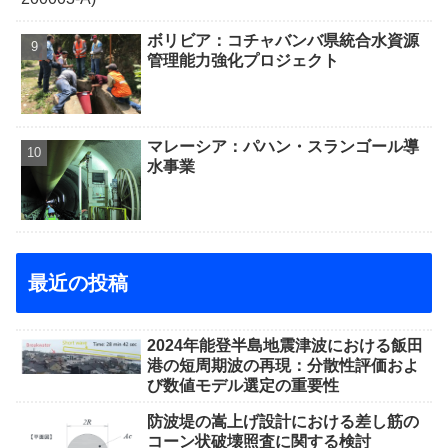
ボリビア：コチャバンバ県統合水資源
管理能力強化プロジェクト
マレーシア：パハン・スランゴール導
水事業
最近の投稿
2024年能登半島地震津波における飯田
港の短周期波の再現：分散性評価およ
び数値モデル選定の重要性
防波堤の嵩上げ設計における差し筋の
コーン状破壊照査に関する検討