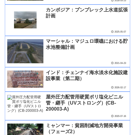
2018-05-23
カンボジア：プンプレック上水道拡張
計画
2025-05-07
マーシャル：マジュロ環礁における貯
水池整備計画
2021-04-23
インド：チェンナイ海水淡水化施設建
設事業（第二期）
2026-02-17
屋外圧力配管用硬質ポリ塩化ビニル
管・継手（UVストロング）(CB-
200003-A)
2020-07-16
ミャンマー：貧困削減地方開発事業
（フェーズ2）