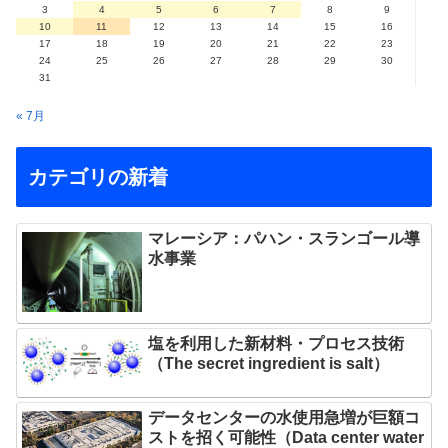
3
4
5
6
7
8
9
10
11
12
13
14
15
16
17
18
19
20
21
22
23
24
25
26
27
28
29
30
31
« 7月
カテゴリの新着
マレーシア：パハン・スランゴール導
水事業
塩を利用した新材料・プロセス技術
（The secret ingredient is salt）
データセンターの水使用急増が巨額コ
ストを招く可能性（Data center water