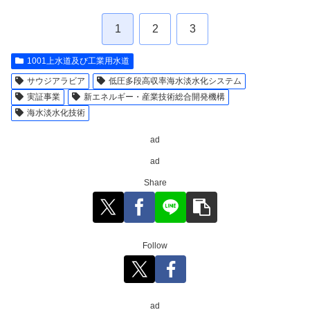
1
2
3
1001上水道及び工業用水道
サウジアラビア
低圧多段高収率海水淡水化システム
実証事業
新エネルギー・産業技術総合開発機構
海水淡水化技術
ad
ad
Share
Follow
ad