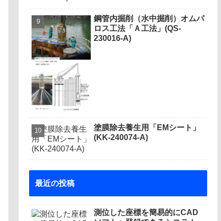
鋼管内掘削（水中掘削）オムパ
ロス工法「Ａ工法」(QS-
230016-A)
塗膜除去養生用「EMシート」
(KK-240074-A)
最近の投稿
測位した座標を簡易的にCAD