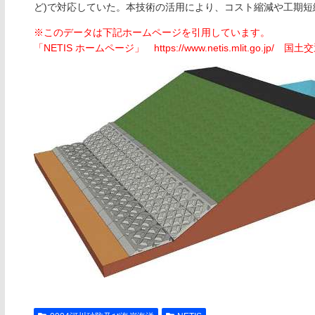
ど)で対応していた。本技術の活用により、コスト縮減や工期短
※このデータは下記ホームページを引用しています。
「NETIS ホームページ」 https://www.netis.mlit.go.jp/ 国