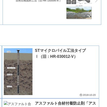
自然石根固め工法（旧 HK-150006-A ）
STマイクロパイル工法タイプ
Ⅰ（旧：HR-030012-V）
2018-10-20
アスファルト合材付着防止剤「アス