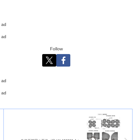
ad
ad
Follow
ad
ad