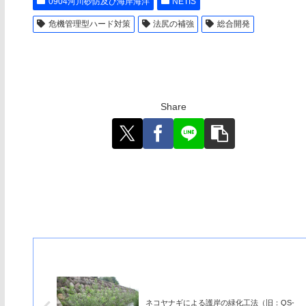
0904河川砂防及び海岸海洋
NETIS
危機管理型ハード対策
法尻の補強
総合開発
Share
ネコヤナギによる護岸の緑化工法（旧：QS-